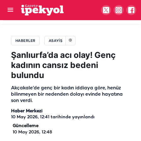
Şanlıurfa'da şeytanın bile aklına gelmeyen plan!
Kanalda cesedi aranıyordu, gerçek çok başka çıktı
HABERLER
ASAYIŞ
Şanlıurfa’da acı olay! Genç
kadının cansız bedeni
bulundu
Akçakale’de genç bir kadın iddiaya göre, henüz
bilinmeyen bir nedenden dolayı evinde hayatına
son verdi.
Haber Merkezi
10 May 2026, 12:41
tarihinde yayınlandı
Güncelleme
10 May 2026, 12:48