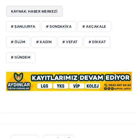
KAYNAK: HABER MERKEZİ
# ŞANLIURFA
# SONDAKIKA
# AKÇAKALE
# ÖLÜM
# KADIN
# VEFAT
# DIKKAT
# GÜNDEM