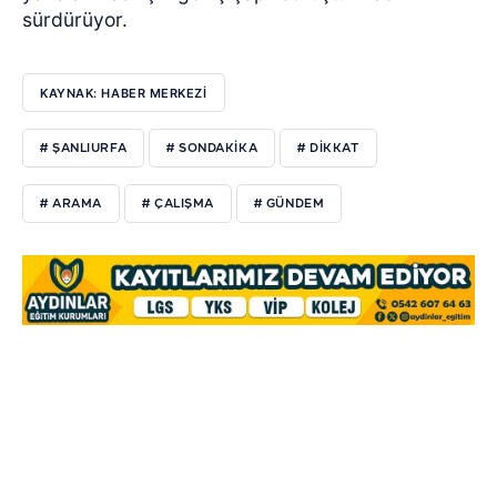
sürdürüyor.
KAYNAK: HABER MERKEZİ
# ŞANLIURFA
# SONDAKIKA
# DIKKAT
# ARAMA
# ÇALIŞMA
# GÜNDEM