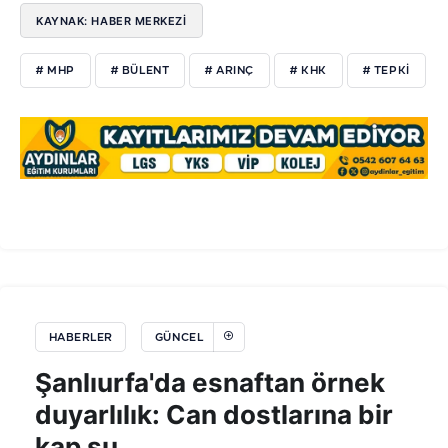
KAYNAK: HABER MERKEZİ
# MHP
# BÜLENT
# ARINÇ
# KHK
# TEPKİ
HABERLER
GÜNCEL
Şanlıurfa'da esnaftan örnek
duyarlılık: Can dostlarına bir
kap su