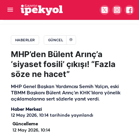
Şanlıurfa'da esnaftan örnek duyarlılık: Can
dostlarına bir kap su
HABERLER
GÜNCEL
MHP’den Bülent Arınç’a
‘siyaset fosili’ çıkışı! “Fazla
söze ne hacet”
MHP Genel Başkan Yardımcısı Semih Yalçın, eski
TBMM Başkanı Bülent Arınç’ın KHK’lılara yönelik
açıklamalarına sert sözlerle yanıt verdi.
Haber Merkezi
12 May 2026, 10:14
tarihinde yayınlandı
Güncelleme
12 May 2026, 10:14