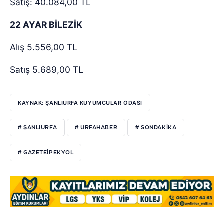
Satış: 40.084,00 TL
22 AYAR BİLEZİK
Alış 5.556,00 TL
Satış 5.689,00 TL
KAYNAK: ŞANLIURFA KUYUMCULAR ODASI
# ŞANLIURFA
# URFAHABER
# SONDAKIKA
# GAZETEIPEKYOL