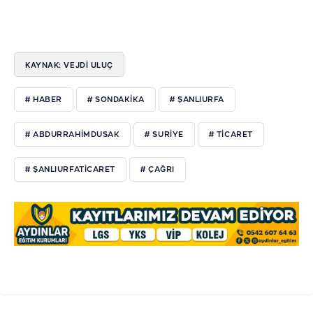
KAYNAK: VEJDI ULUÇ
# HABER
# SONDAKİKA
# ŞANLIURFA
# ABDURRAHİMDUSAK
# SURİYE
# TİCARET
# ŞANLIURFATİCARET
# ÇAĞRI