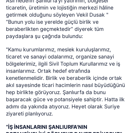
Asıl hedefin Şanlıurfa’yı yatırımın, bölgesel
ticaretin, üretimin ve lojistiğin merkezi hâline
getirmek olduğunu söyleyen Vekil Dusak "
“Bunun yolu ise yerelde güçlü birlik ve
beraberlikten geçmektedir” diyerek tüm
paydaşlara şu çağrıda bulundu:
"Kamu kurumlarımız, meslek kuruluşlarımız,
ticaret ve sanayi odalarımız, organize sanayi
bölgelerimiz, ilgili Sivil Toplum Kurullarımız ve iş
insanlarımız. Ortak hedef etrafında
kenetlenmelidir. Birlik ve beraberlik içinde ortak
akıl sayesinde ticari hacimlerin nasıl büyüdüğünü
hep birlikte görüyoruz. Şanlıurfa da bunu
başaracak güce ve potansiyele sahiptir. Hatta ilk
adımı da yakında atıyoruz. Heyet olarak Suriye
ziyareti planlıyoruz.
“İŞ İNSANLARINI ŞANLIURFA'NIN