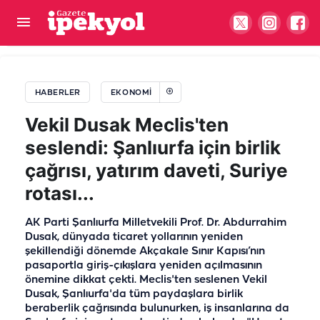
Orta Doğu’da gerilim arttı: Altın fiyatları sert
düştü!
HABERLER
EKONOMI
Vekil Dusak Meclis'ten
seslendi: Şanlıurfa için birlik
çağrısı, yatırım daveti, Suriye
rotası...
AK Parti Şanlıurfa Milletvekili Prof. Dr. Abdurrahim
Dusak, dünyada ticaret yollarının yeniden
şekillendiği dönemde Akçakale Sınır Kapısı’nın
pasaportla giriş-çıkışlara yeniden açılmasının
önemine dikkat çekti. Meclis'ten seslenen Vekil
Dusak, Şanlıurfa'da tüm paydaşlara birlik
beraberlik çağrısında bulunurken, iş insanlarına da