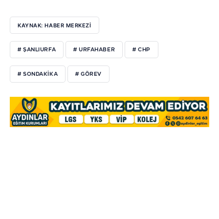
KAYNAK: HABER MERKEZI
# ŞANLIURFA
# URFAHABER
# CHP
# SONDAKIKA
# GÖREV