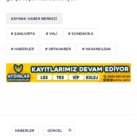
KAYNAK: HABER MERKEZI
# ŞANLIURFA
# VALI
# SONDAKIKA
# HABERLER
# URFAHABER
# HASANŞILDAK
HABERLER
GÜNCEL