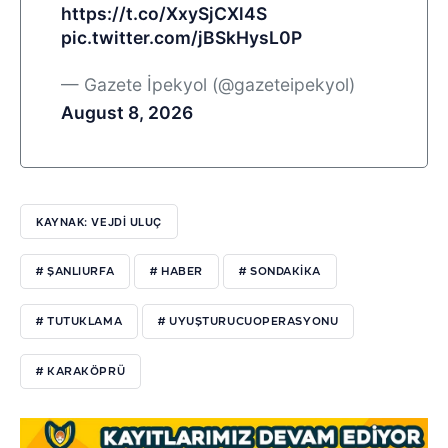
https://t.co/XxySjCXl4S
pic.twitter.com/jBSkHysL0P
— Gazete İpekyol (@gazeteipekyol)
August 8, 2026
KAYNAK: VEJDI ULUÇ
# ŞANLIURFA
# HABER
# SONDAKIKA
# TUTUKLAMA
# UYUŞTURUCUOPERASYONU
# KARAKÖPRÜ