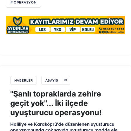
# OPERASYON
HABERLER
ASAYIŞ
"Şanlı topraklarda zehire
geçit yok"... İki ilçede
uyuşturucu operasyonu!
Haliliye ve Karaköprü'de düzenlenen uyuşturucu
operasyonunda çok sayıda uyuşturucu madde ele