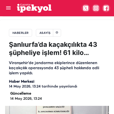
"Şanlı topraklarda zehire geçit yok"... İki ilçede
uyuşturucu operasyonu!
HABERLER
ASAYIŞ
Şanlıurfa’da kaçakçılıkta 43
şüpheliye işlem! 61 kilo…
Viranşehir’de jandarma ekiplerince düzenlenen
kaçakçılık operasyonda 43 şüpheli hakkında adli
işlem yapıldı.
Haber Merkezi
14 May 2026, 13:24
tarihinde yayınlandı
Güncelleme
14 May 2026, 13:24