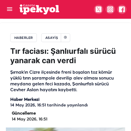
Şanlıurfa’da zincirleme kaza! Yaralılar var
HABERLER
ASAYIŞ
Tır faciası: Şanlıurfalı sürücü
yanarak can verdi
Şırnak’ın Cizre ilçesinde freni boşalan toz kömür
yüklü tırın şarampole devrilip alev alması sonucu
meydana gelen feci kazada, Şanlıurfalı sürücü
Cevher Aslan hayatını kaybetti.
Haber Merkezi
14 May 2026, 16:51
tarihinde yayınlandı
Güncelleme
14 May 2026, 16:51