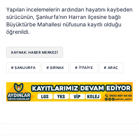
Yapılan incelemelerin ardından hayatını kaybeden
sürücünün, Şanlıurfa’nın Harran ilçesine bağlı
Büyüktürbe Mahallesi nüfusuna kayıtlı olduğu
öğrenildi.
KAYNAK: HABER MERKEZİ
# ŞANLIURFA
# ŞIRNAK
# ITFAIYE
# ARAÇ