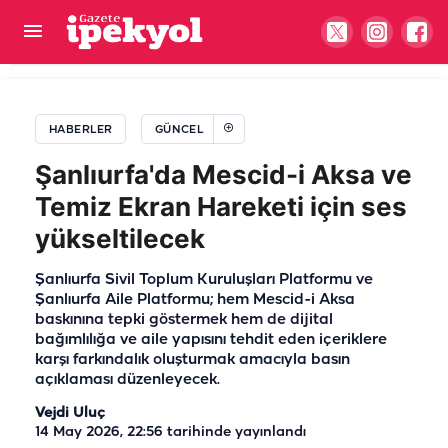
Bakan Gürlek’ten “Terörsüz Türkiye” mesajı: Milli
devlet politikamızdır
HABERLER
GÜNCEL
Şanlıurfa'da Mescid-i Aksa ve
Temiz Ekran Hareketi için ses
yükseltilecek
Şanlıurfa Sivil Toplum Kuruluşları Platformu ve
Şanlıurfa Aile Platformu; hem Mescid-i Aksa
baskınına tepki göstermek hem de dijital
bağımlılığa ve aile yapısını tehdit eden içeriklere
karşı farkındalık oluşturmak amacıyla basın
açıklaması düzenleyecek.
Vejdi Uluç
14 May 2026, 22:56
tarihinde yayınlandı