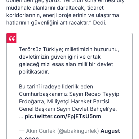
dönemden geçiyoruz. Terörün sona ermesi dış
müdahale alanlarını daraltacak, ticaret
koridorlarının, enerji projelerinin ve ulaştırma
hatlarının güvenliğini artıracaktır.” Dedi.
Terörsüz Türkiye; milletimizin huzurunu,
devletimizin güvenliğini ve ortak
geleceğimizi esas alan millî bir devlet
politikasıdır.
Bu tarihî iradeye liderlik eden
Cumhurbaşkanımız Sayın Recep Tayyip
Erdoğan’a, Milliyetçi Hareket Partisi
Genel Başkanı Sayın Devlet Bahçeli’ye,
…
pic.twitter.com/FpjETsU5nm
— Akın Gürlek (@abakingurlek)
August