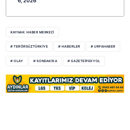
6, 2026
KAYNAK: HABER MERKEZI
# TERÖRSÜZTÜRKIYE
# HABERLER
# URFAHABER
# OLAY
# SONDAKIKA
# GAZETEIPEKYOL