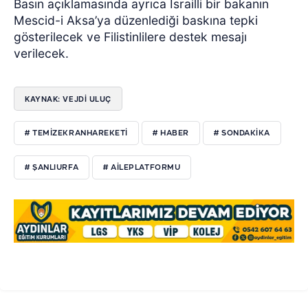
Basın açıklamasında ayrıca İsrailli bir bakanın
Mescid-i Aksa’ya düzenlediği baskına tepki
gösterilecek ve Filistinlilere destek mesajı
verilecek.
KAYNAK: VEJDI ULUÇ
# TEMIZEKRANHAREKETI
# HABER
# SONDAKIKA
# ŞANLIURFA
# AILEPLATFORMU