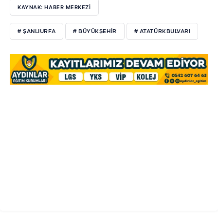
KAYNAK: HABER MERKEZİ
# ŞANLIURFA
# BÜYÜKŞEHIR
# ATATÜRKBULVARI