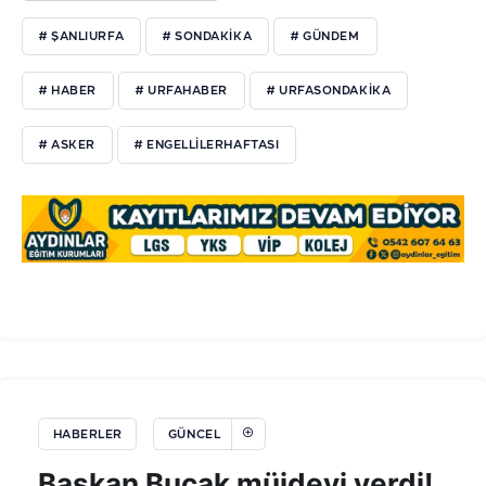
# ŞANLIURFA
# SONDAKIKA
# GÜNDEM
# HABER
# URFAHABER
# URFASONDAKIKA
# ASKER
# ENGELLILERHAFTASI
HABERLER
GÜNCEL
Başkan Bucak müjdeyi verdi!