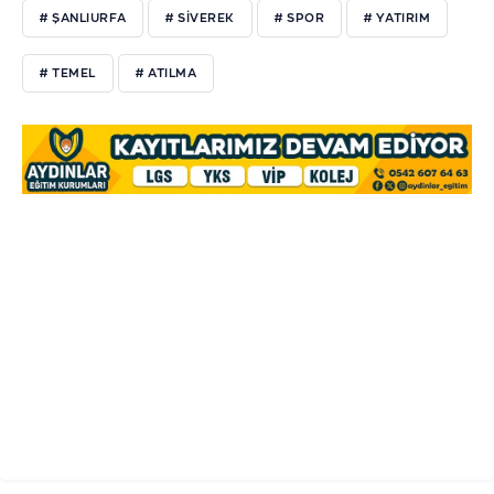
# ŞANLIURFA
# SİVEREK
# SPOR
# YATIRIM
# TEMEL
# ATILMA