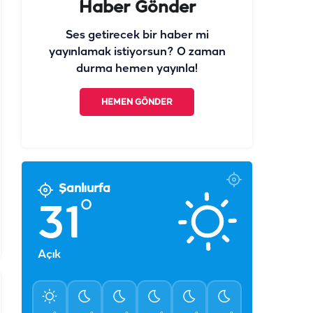
Haber Gönder
Ses getirecek bir haber mi
yayınlamak istiyorsun? O zaman
durma hemen yayınla!
HEMEN GÖNDER
Şanlıurfa
°
31
Açık