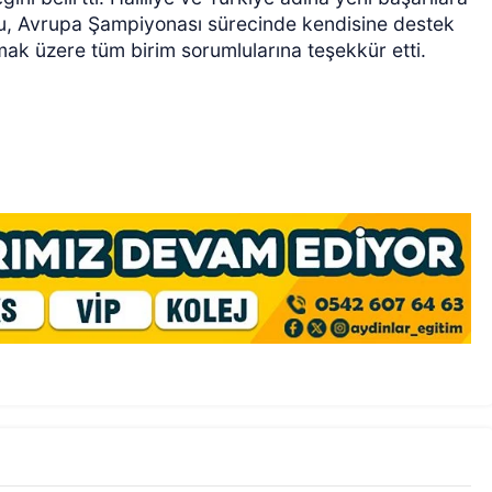
lu, Avrupa Şampiyonası sürecinde kendisine destek
k üzere tüm birim sorumlularına teşekkür etti.