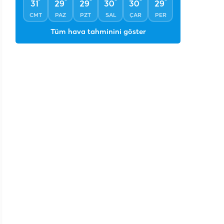
°
°
°
°
°
°
31
29
29
30
30
29
CMT
PAZ
PZT
SAL
ÇAR
PER
Tüm hava tahminini göster