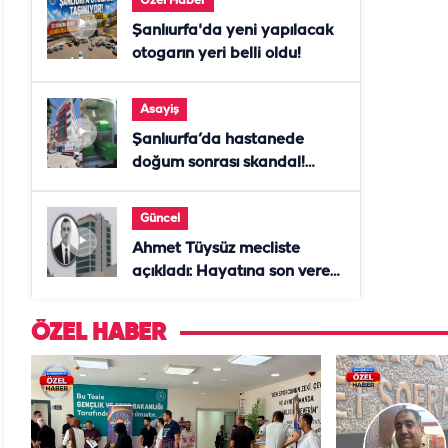
Özel Haber
Şanlıurfa'da yeni yapılacak
otogarın yeri belli oldu!
Asayiş
Şanlıurfa’da hastanede
doğum sonrası skandal!
Anne öldü, doktor tutuklandı
Güncel
Ahmet Tüysüz mecliste
açıkladı: Hayatına son veren
daire başkanı "İsteselerdi
ölmezdim" notunu bıraktı
ÖZEL HABER