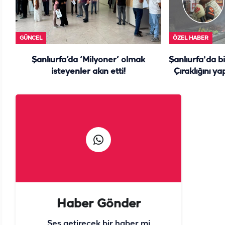
GÜNCEL
ÖZEL HABER
Şanlıurfa’da ‘Milyoner’ olmak
Şanlıurfa'da b
isteyenler akın etti!
Çıraklığını ya
y
Haber Gönder
Ses getirecek bir haber mi