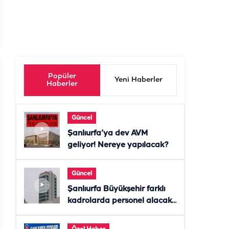
Popüler
Yeni Haberler
Haberler
Güncel
Şanlıurfa’ya dev AVM
geliyor! Nereye yapılacak?
Güncel
Şanlıurfa Büyükşehir farklı
kadrolarda personel alacak!
Başvurular başladı