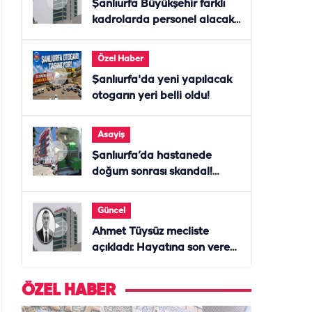
Şanlıurfa Büyükşehir farklı
kadrolarda personel alacak!
Başvurular başladı
Özel Haber
Şanlıurfa'da yeni yapılacak
otogarın yeri belli oldu!
Asayiş
Şanlıurfa’da hastanede
doğum sonrası skandal!
Anne öldü, doktor tutuklandı
Güncel
Ahmet Tüysüz mecliste
açıkladı: Hayatına son veren
daire başkanı "İsteselerdi
ölmezdim" notunu bıraktı
ÖZEL HABER