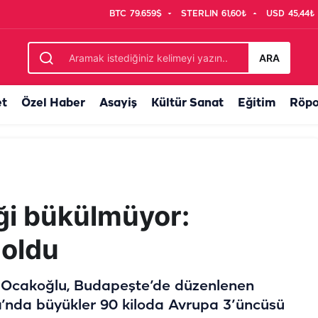
BTC
79.659$
STERLIN
61,60₺
USD
45,44₺
şte başvuru tarihi...
ARA
et
Özel Haber
Asayiş
Kültür Sanat
Eğitim
Röpo
eği bükülmüyor:
 oldu
t Ocakoğlu, Budapeşte’de düzenlenen
’nda büyükler 90 kiloda Avrupa 3’üncüsü