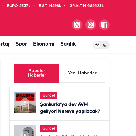
EURO
53,37₺
BIST
14.598₺
GR.ALTIN
6.856,23₺
rtaj
Spor
Ekonomi
Sağlık
Popüler
Yeni Haberler
Haberler
Güncel
Şanlıurfa’ya dev AVM
geliyor! Nereye yapılacak?
Güncel