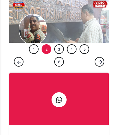
ÖZEL HABE
1
2
3
4
5
ÖZEL HABER
6
Şanlıurfa'da bir ömür ocağın başında:
Çıraklığını yapmadığın işin ustalığını
yapamazsın