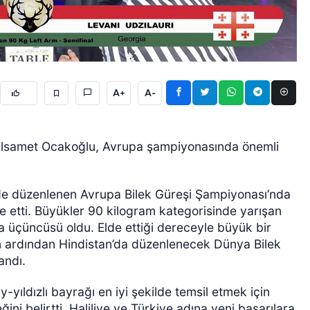
A+
A-
GÜNCEL
dulsamet Ocakoğlu, Avrupa şampiyonasında önemli
’de düzenlenen Avrupa Bilek Güreşi Şampiyonası’nda
etti. Büyükler 90 kilogram kategorisinde yarışan
 üçüncüsü oldu. Elde ettiği dereceyle büyük bir
 ardından Hindistan’da düzenlenecek Dünya Bilek
andı.
yıldızlı bayrağı en iyi şekilde temsil etmek için
i belirtti. Haliliye ve Türkiye adına yeni başarılara