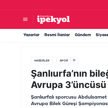
Harran'da Futbol Halk Turnuvası düzenleniyor! İ
Yazarlar
Resmi İlanlar
Gündem
Siyas
HABERLER
SPOR
Şanlıurfa’nın bil
Avrupa 3’üncüsü
Şanlıurfalı sporcusu Abdulsame
Avrupa Bilek Güreşi Şampiyonası