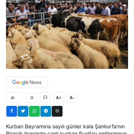
A+
A-
Kurban Bayramına sayılı günler kala Şanlıurfa’nın
Birecik ilçesinde canlı kurban fiyatları netleşmeye