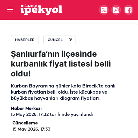
DEM Parti çerçeve yasa teklifine imza attı!
Bakırhan: Her büyük yol ilk adımla aşılır
HABERLER
GÜNCEL
Şanlıurfa’nın ilçesinde
kurbanlık fiyat listesi belli
oldu!
Kurban Bayramına günler kala Birecik’te canlı
kurban fiyatları belli oldu. İşte küçükbaş ve
büyükbaş hayvanları kilogram fiyatları…
Haber Merkezi
15 May 2026, 17:32
tarihinde yayınlandı
Güncelleme
15 May 2026, 17:33