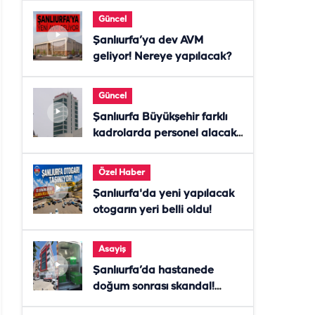
Güncel
Şanlıurfa’ya dev AVM
geliyor! Nereye yapılacak?
Güncel
Şanlıurfa Büyükşehir farklı
kadrolarda personel alacak!
Başvurular başladı
Özel Haber
Şanlıurfa'da yeni yapılacak
otogarın yeri belli oldu!
Asayiş
Şanlıurfa’da hastanede
doğum sonrası skandal!
Anne öldü, doktor tutuklandı