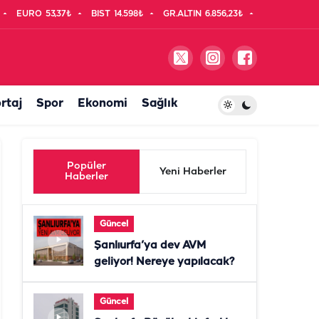
EURO
53,37₺
BIST
14.598₺
GR.ALTIN
6.856,23₺
rtaj
Spor
Ekonomi
Sağlık
Popüler
Yeni Haberler
Haberler
Güncel
Şanlıurfa’ya dev AVM
geliyor! Nereye yapılacak?
Güncel