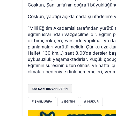
Coşkun, Şanlıurfa'nın coğrafi büyüklüğün
Coşkun, yaptığı açıklamada şu ifadelere y
“Milli Eğitim Akademisi tarafından yürütü
eğitim ısrarından vazgeçilmelidir. Eğitim
öz bir içerik çerçevesinde yapılmalı ya da y
planlamaları yürütülmelidir. Çünkü uzakta
Halfeti 130 km...) saat 8.00’de dersler baş
uykusuzluk yaşamaktadırlar. Küçük çocuğ
Eğitimin süresinin uzun olması ve hafta i
olmaları nedeniyle dinlenememeleri, verim
KAYNAK: RIDVAN DERİN
# ŞANLIURFA
# EĞITIM
# MÜDÜR