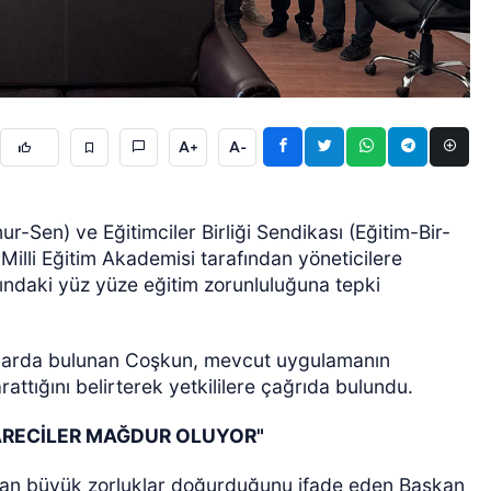
A+
A-
ÖZEL HABER
Sen) ve Eğitimciler Birliği Sendikası (Eğitim-Bir-
Milli Eğitim Akademisi tarafından yöneticilere
ındaki yüz yüze eğitim zorunluluğuna tepki
larda bulunan Coşkun, mevcut uygulamanın
attığını belirterek yetkililere çağrıda bulundu.
ARECİLER MAĞDUR OLUYOR"
açıdan büyük zorluklar doğurduğunu ifade eden Başkan