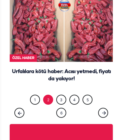
ÖZEL HABE
ÖZEL HABER
Urfalılara kötü haber: Acısı yetmedi, fiyatı
da yakıyor!
1
2
3
4
5
6