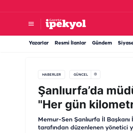
Sabah namazı sırasında gökyüzünde görüldü! Ba
Yazarlar
Resmi İlanlar
Gündem
Siyas
HABERLER
GÜNCEL
Şanlıurfa’da müd
"Her gün kilometre
Memur-Sen Şanlıurfa İl Başkanı 
tarafından düzenlenen yönetici 