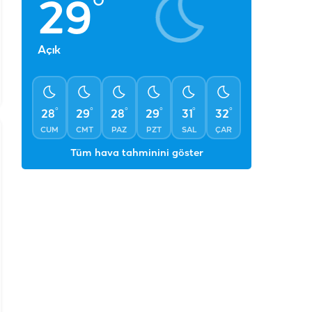
°
29
Açık
°
°
°
°
°
°
28
29
28
29
31
32
CUM
CMT
PAZ
PZT
SAL
ÇAR
Tüm hava tahminini göster