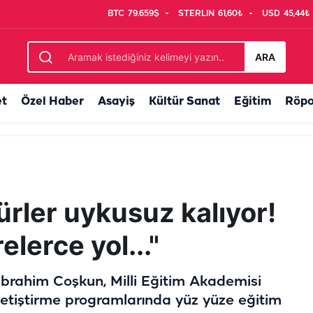
BTC
79.659$
STERLIN
61,60₺
USD
45,44₺
lıklıgöl’de gizemli görüntü
ARA
et
Özel Haber
Asayiş
Kültür Sanat
Eğitim
Röpo
ürler uykusuz kalıyor!
lerce yol..."
İbrahim Coşkun, Milli Eğitim Akademisi
yetiştirme programlarında yüz yüze eğitim