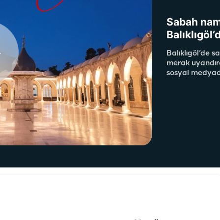
Sabah nam
Balıklıgöl
Balıklıgöl’de 
merak uyandırd
sosyal medyada