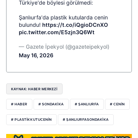
Türkiye'de böylesi görülmedi:
Şanlıurfa'da plastik kutularda cenin
bulundu!
https://t.co/iQgioDCnXO
pic.twitter.com/E5zjn3Q6Wt
— Gazete İpekyol (@gazeteipekyol)
May 16, 2026
KAYNAK: HABER MERKEZI
# HABER
# SONDAKIKA
# ŞANLIURFA
# CENIN
# PLASTIKKUTUCENIN
# ŞANLIURFASONDAKIKA