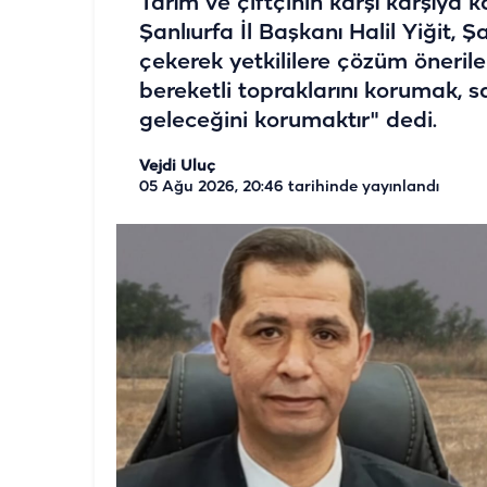
Tarım ve çiftçinin karşı karşıya 
Şanlıurfa İl Başkanı Halil Yiğit, 
çekerek yetkililere çözüm önerile
bereketli topraklarını korumak, s
geleceğini korumaktır" dedi.
Vejdi Uluç
05 Ağu 2026, 20:46
tarihinde yayınlandı