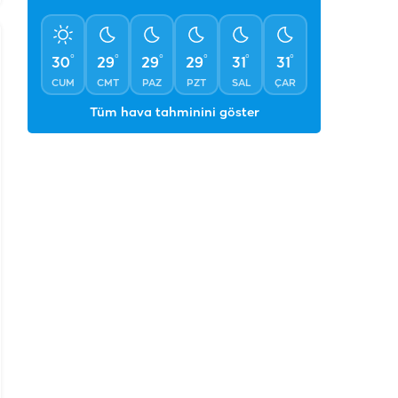
CUM
CMT
PAZ
PZT
SAL
ÇAR
Tüm hava tahminini göster