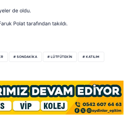
eler de oldu.
aruk Polat tarafından takıldı.
ER
# SONDAKIKA
# LÜTFÜTEKIN
# KATILIM