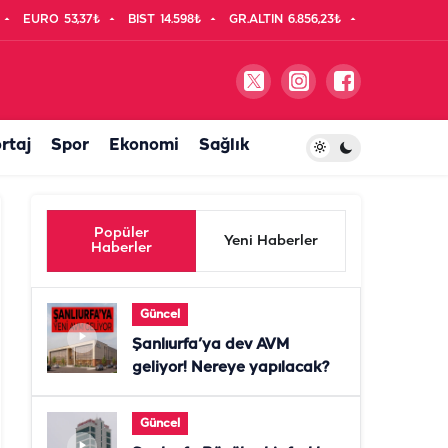
EURO
53,37₺
BIST
14.598₺
GR.ALTIN
6.856,23₺
rtaj
Spor
Ekonomi
Sağlık
Popüler
Yeni Haberler
Haberler
Güncel
Şanlıurfa’ya dev AVM
geliyor! Nereye yapılacak?
Güncel