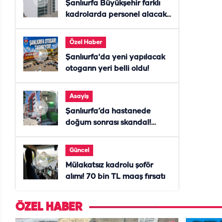
Şanlıurfa Büyükşehir farklı
kadrolarda personel alacak!
Başvurular başladı
Özel Haber
Şanlıurfa'da yeni yapılacak
otogarın yeri belli oldu!
Asayiş
Şanlıurfa’da hastanede
doğum sonrası skandal!
Anne öldü, doktor tutuklandı
Güncel
Mülakatsız kadrolu şoför
alımı! 70 bin TL maaş fırsatı
ÖZEL HABER