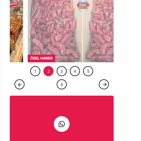
ÖZEL HABE
1
2
3
4
5
ÖZEL HABER
6
Urfalılara kötü haber: Acısı yetmedi, fiyatı
da yakıyor!
Haber Gönder