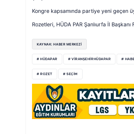
Kongre kapsamında partiye yeni geçen üy
Rozetleri, HÜDA PAR Şanlıurfa İl Başkanı F
KAYNAK: HABER MERKEZI
# HÜDAPAR
# VIRANŞEHIRHÜDAPAR
# HAB
# ROZET
# SEÇIM