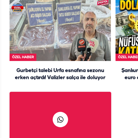
ÖZEL HABER
ÖZEL HABE
Gurbetçi talebi Urfa esnafına sezonu
Şanlıur
erken açtırdı! Valizler salça ile doluyor
euro 