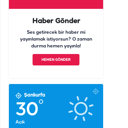
Ses getirecek bir haber mi
yayınlamak istiyorsun? O zaman
durma hemen yayınla!
HEMEN GÖNDER
Şanlıurfa
°
30
Açık
°
°
°
°
°
°
30
29
29
29
31
31