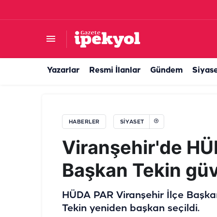
"Suruç'ta 100 Bin Dönüm Tarla Boş Kaldı"... Baş
Yazarlar
Resmi İlanlar
Gündem
Siyas
HABERLER
SIYASET
Viranşehir'de HÜ
Başkan Tekin güv
HÜDA PAR Viranşehir İlçe Başkan
Tekin yeniden başkan seçildi.