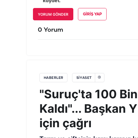
kaydet.
YORUM GÖNDER
GIRIŞ YAP
0 Yorum
HABERLER
SIYASET
"Suruç'ta 100 Bi
Kaldı"... Başkan Y
için çağrı