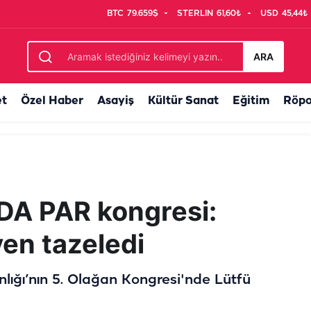
BTC
79.659$
STERLIN
61,60₺
USD
45,44₺
kan Yiğit'ten korkutan tablo için çağrı
ARA
et
Özel Haber
Asayiş
Kültür Sanat
Eğitim
Röpo
DA PAR kongresi:
en tazeledi
lığı’nın 5. Olağan Kongresi'nde Lütfü