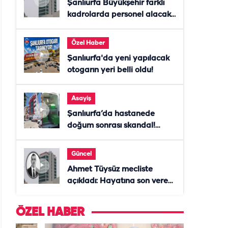
Şanlıurfa Büyükşehir farklı
kadrolarda personel alacak!
Başvurular başladı
Özel Haber
Şanlıurfa'da yeni yapılacak
otogarın yeri belli oldu!
Asayiş
Şanlıurfa’da hastanede
doğum sonrası skandal!
Anne öldü, doktor tutuklandı
Güncel
Ahmet Tüysüz mecliste
açıkladı: Hayatına son veren
daire başkanı "İsteselerdi
ölmezdim" notunu bıraktı
ÖZEL HABER