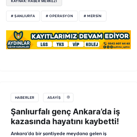
KAYNAK: HABER MERKEZİ
# ŞANLIURFA
# OPERASYON
# MERSIN
HABERLER
ASAYIŞ
Şanlıurfalı genç Ankara’da iş
kazasında hayatını kaybetti!
Ankara’da bir şantiyede meydana gelen iş