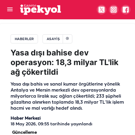
Şanlıurfalı genç Ankara’da iş kazasında hayatını
kaybetti!
HABERLER
ASAYIŞ
Yasa dışı bahise dev
operasyon: 18,3 milyar TL'lik
ağ çökertildi
Yasa dışı bahis ve sanal kumar örgütlerine yönelik
Antalya ve Mersin merkezli dev operasyonlarda
milyarlarca liralık suç ağları çökertildi; 233 şüpheli
gözaltına alınırken toplamda 18,3 milyar TL’lik işlem
hacmi ve mal varlığı hedef alındı.
Haber Merkezi
18 May 2026, 09:55
tarihinde yayınlandı
Güncelleme