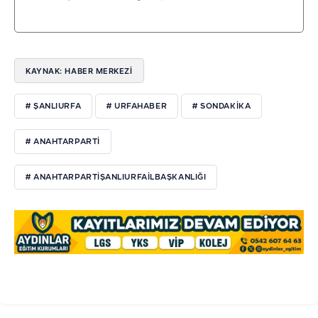
KAYNAK: HABER MERKEZI
# ŞANLIURFA
# URFAHABER
# SONDAKIKA
# ANAHTARPARTI
# ANAHTARPARTIŞANLIURFAİLBAŞKANLIĞI