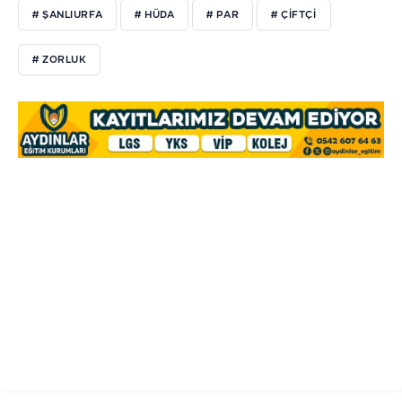
# ŞANLIURFA
# HÜDA
# PAR
# ÇİFTÇİ
# ZORLUK