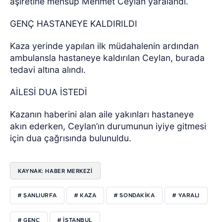
aşiretine mensup Mehmet Ceylan yaralandı.
GENÇ HASTANEYE KALDIRILDI
Kaza yerinde yapılan ilk müdahalenin ardından
ambulansla hastaneye kaldırılan Ceylan, burada
tedavi altına alındı.
AİLESİ DUA İSTEDİ
Kazanın haberini alan aile yakınları hastaneye
akın ederken, Ceylan’ın durumunun iyiye gitmesi
için dua çağrısında bulunuldu.
KAYNAK: HABER MERKEZİ
# ŞANLIURFA
# KAZA
# SONDAKIKA
# YARALI
# GENÇ
# ISTANBUL