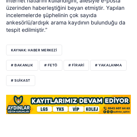
internet hatlarını kullandığını, ailesiyle e-posta
üzerinden haberleştiğini beyan etmiştir. Yapılan
incelemelerde şüphelinin çok sayıda
ankesörlü/ardışık arama kaydının bulunduğu da
tespit edilmiştir.”
KAYNAK: HABER MERKEZİ
# BAKANLIK
# FETÖ
# FİRARİ
# YAKALANMA
# SUİKAST