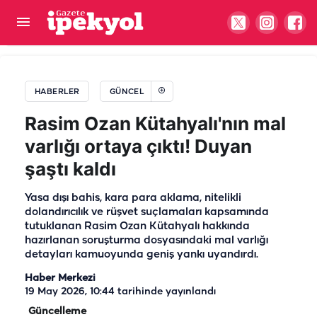
Haliliye'de bozulan yollar baştan sona
yenileniyor: 5 mahallede çalışma başladı
HABERLER
GÜNCEL
Rasim Ozan Kütahyalı'nın mal
varlığı ortaya çıktı! Duyan
şaştı kaldı
Yasa dışı bahis, kara para aklama, nitelikli
dolandırıcılık ve rüşvet suçlamaları kapsamında
tutuklanan Rasim Ozan Kütahyalı hakkında
hazırlanan soruşturma dosyasındaki mal varlığı
detayları kamuoyunda geniş yankı uyandırdı.
Haber Merkezi
19 May 2026, 10:44
tarihinde yayınlandı
Güncelleme