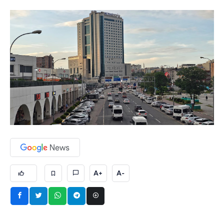
A+
A-