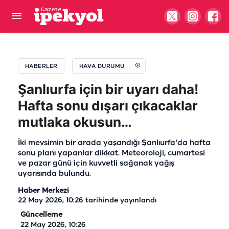
Avrupa’yı yakıp kavurmuştu! Tarih verildi:
Şanlıurfa’ya geliyor…
HABERLER
HAVA DURUMU
Şanlıurfa için bir uyarı daha!
Hafta sonu dışarı çıkacaklar
mutlaka okusun…
İki mevsimin bir arada yaşandığı Şanlıurfa'da hafta
sonu planı yapanlar dikkat. Meteoroloji, cumartesi
ve pazar günü için kuvvetli sağanak yağış
uyarısında bulundu.
Haber Merkezi
22 May 2026, 10:26
tarihinde yayınlandı
Güncelleme
22 May 2026, 10:26