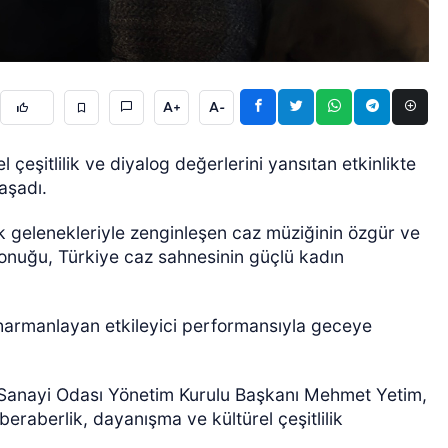
A+
A-
l çeşitlilik ve diyalog değerlerini yansıtan etkinlikte
aşadı.
ÖZEL HABER
k gelenekleriyle zenginleşen caz müziğinin özgür ve
onuğu, Türkiye caz sahnesinin güçlü kadın
i harmanlayan etkileyici performansıyla geceye
Sanayi Odası Yönetim Kurulu Başkanı Mehmet Yetim,
, beraberlik, dayanışma ve kültürel çeşitlilik