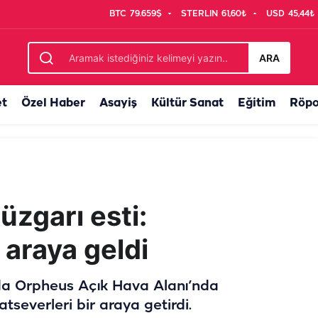
BTC
79.659$
STERLIN
61,60₺
USD
45,44₺
landıran buluşma
ARA
et
Özel Haber
Asayiş
Kültür Sanat
Eğitim
Röpo
üzgarı esti:
 araya geldi
a Orpheus Açık Hava Alanı’nda
tseverleri bir araya getirdi.