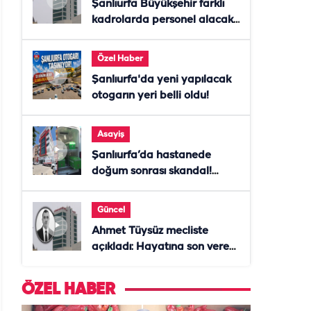
Şanlıurfa Büyükşehir farklı
kadrolarda personel alacak!
Başvurular başladı
Özel Haber
Şanlıurfa'da yeni yapılacak
otogarın yeri belli oldu!
Asayiş
Şanlıurfa’da hastanede
doğum sonrası skandal!
Anne öldü, doktor tutuklandı
Güncel
Ahmet Tüysüz mecliste
açıkladı: Hayatına son veren
daire başkanı "İsteselerdi
ölmezdim" notunu bıraktı
ÖZEL HABER