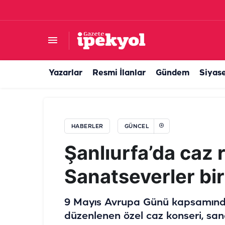
60 yıllık hasret Şanlıurfa’da son buldu: Duygu
Yazarlar
Resmi İlanlar
Gündem
Siyas
HABERLER
GÜNCEL
Şanlıurfa’da caz r
Sanatseverler bir
9 Mayıs Avrupa Günü kapsamınd
düzenlenen özel caz konseri, sana