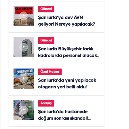
Güncel
Şanlıurfa’ya dev AVM
geliyor! Nereye yapılacak?
Güncel
Şanlıurfa Büyükşehir farklı
kadrolarda personel alacak!
Başvurular başladı
Özel Haber
Şanlıurfa'da yeni yapılacak
otogarın yeri belli oldu!
Asayiş
Şanlıurfa’da hastanede
doğum sonrası skandal!
Anne öldü, doktor tutuklandı