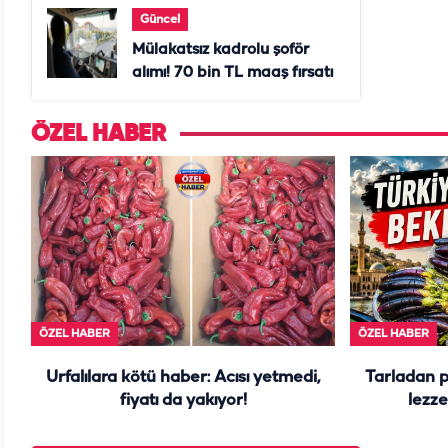
Güncel
Mülakatsız kadrolu şoför
alımı! 70 bin TL maaş fırsatı
ÖZEL HABER
ÖZEL HABER
ÖZEL HABER
Urfalılara kötü haber: Acısı yetmedi,
Tarladan 
fiyatı da yakıyor!
lezze