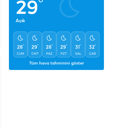
°
29
Açık
°
°
°
°
°
°
28
29
28
29
31
32
CUM
CMT
PAZ
PZT
SAL
ÇAR
Tüm hava tahminini göster