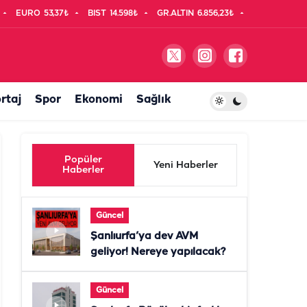
EURO
53,37₺
BIST
14.598₺
GR.ALTIN
6.856,23₺
rtaj
Spor
Ekonomi
Sağlık
Popüler
Yeni Haberler
Haberler
Güncel
Şanlıurfa’ya dev AVM
geliyor! Nereye yapılacak?
Güncel