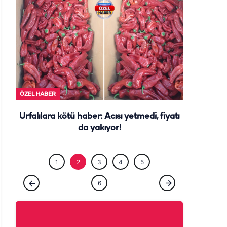
ÖZEL HABE
ÖZEL HABER
Urfalılara kötü haber: Acısı yetmedi, fiyatı
da yakıyor!
1
2
3
4
5
6