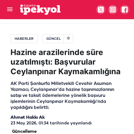
Şanlıurfa'da su kesintisi çiftçiyi isyan ettirdi!
"Ekinler kuruma noktasına geldi"
HABERLER
GÜNCEL
Hazine arazilerinde süre
uzatılmıştı: Başvurular
Ceylanpınar Kaymakamlığına
AK Parti Şanlıurfa Milletvekili Cevahir Asuman
Yazmacı, Ceylanpınar'da hazine taşınmazlarının
satışı ve taksit ödemelerine yönelik başvuru
işlemlerinin Ceylanpınar Kaymakamlığı'nda
yapıldığını belirtti.
Ahmet Hakkı Ak
23 May 2026, 01:34
tarihinde yayınlandı
Güncelleme