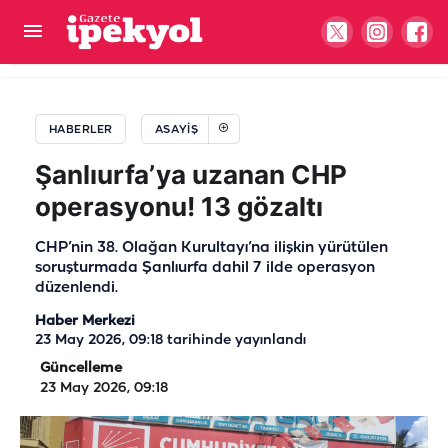
Şanlıurfa’da jandarmadan yasa dışı ekime
operasyon! Yüzlerce kök ele geçirildi
HABERLER
ASAYIŞ
Şanlıurfa’ya uzanan CHP
operasyonu! 13 gözaltı
CHP’nin 38. Olağan Kurultayı’na ilişkin yürütülen
soruşturmada Şanlıurfa dahil 7 ilde operasyon
düzenlendi.
Haber Merkezi
23 May 2026, 09:18
tarihinde yayınlandı
Güncelleme
23 May 2026, 09:18