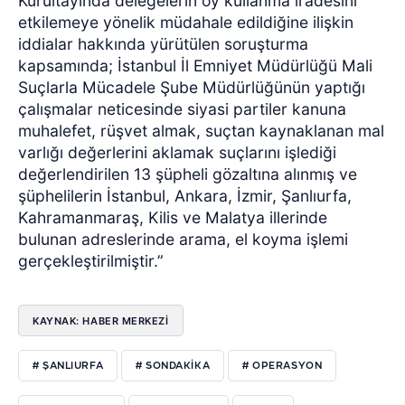
Kurultayında delegelerin oy kullanma iradesini
etkilemeye yönelik müdahale edildiğine ilişkin
iddialar hakkında yürütülen soruşturma
kapsamında; İstanbul İl Emniyet Müdürlüğü Mali
Suçlarla Mücadele Şube Müdürlüğünün yaptığı
çalışmalar neticesinde siyasi partiler kanuna
muhalefet, rüşvet almak, suçtan kaynaklanan mal
varlığı değerlerini aklamak suçlarını işlediği
değerlendirilen 13 şüpheli gözaltına alınmış ve
şüphelilerin İstanbul, Ankara, İzmir, Şanlıurfa,
Kahramanmaraş, Kilis ve Malatya illerinde
bulunan adreslerinde arama, el koyma işlemi
gerçekleştirilmiştir.”
KAYNAK: HABER MERKEZİ
# ŞANLIURFA
# SONDAKIKA
# OPERASYON