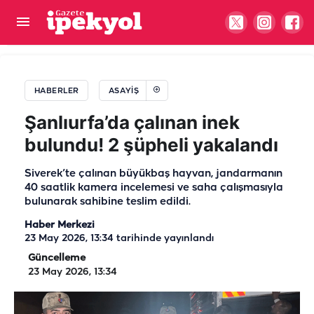
Zehir tacirlerine Şanlıurfa dahil 71 ilde darbe!
Yüzlerce şüpheli tutuklandı
HABERLER
ASAYIŞ
Şanlıurfa’da çalınan inek
bulundu! 2 şüpheli yakalandı
Siverek’te çalınan büyükbaş hayvan, jandarmanın
40 saatlik kamera incelemesi ve saha çalışmasıyla
bulunarak sahibine teslim edildi.
Haber Merkezi
23 May 2026, 13:34
tarihinde yayınlandı
Güncelleme
23 May 2026, 13:34