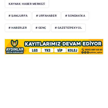
KAYNAK: HABER MERKEZI
# ŞANLIURFA
# URFAHABER
# SONDAKIKA
# HABERLER
# GENÇ
# GAZETEIPEKYOL