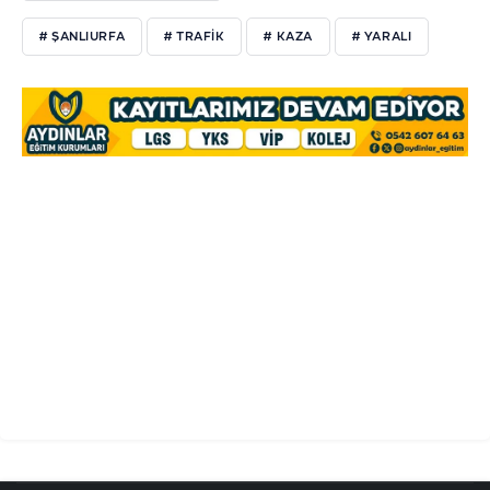
# ŞANLIURFA
# TRAFİK
# KAZA
# YARALI