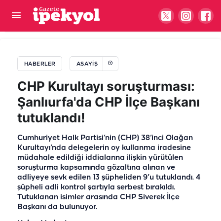
Şanlıurfa’da tek taraflı kazada araç araziye
savruldu!
HABERLER
ASAYIŞ
CHP Kurultayı soruşturması:
Şanlıurfa'da CHP İlçe Başkanı
tutuklandı!
Cumhuriyet Halk Partisi’nin (CHP) 38’inci Olağan
Kurultayı’nda delegelerin oy kullanma iradesine
müdahale edildiği iddialarına ilişkin yürütülen
soruşturma kapsamında gözaltına alınan ve
adliyeye sevk edilen 13 şüpheliden 9’u tutuklandı. 4
şüpheli adli kontrol şartıyla serbest bırakıldı.
Tutuklanan isimler arasında CHP Siverek İlçe
Başkanı da bulunuyor.