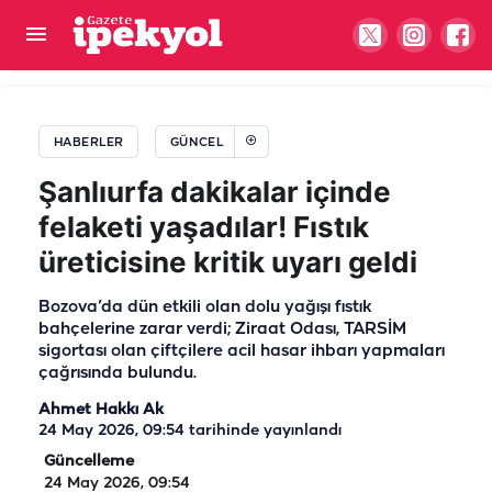
Urfa’dan Cizre'ye yönlendirilen aileden yürek
yakan görüntü!
HABERLER
GÜNCEL
Şanlıurfa dakikalar içinde
felaketi yaşadılar! Fıstık
üreticisine kritik uyarı geldi
Bozova’da dün etkili olan dolu yağışı fıstık
bahçelerine zarar verdi; Ziraat Odası, TARSİM
sigortası olan çiftçilere acil hasar ihbarı yapmaları
çağrısında bulundu.
Ahmet Hakkı Ak
24 May 2026, 09:54
tarihinde yayınlandı
Güncelleme
24 May 2026, 09:54