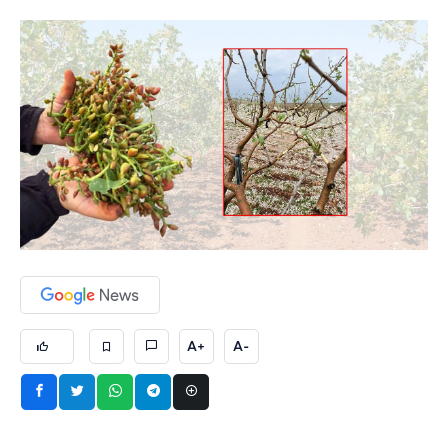
A+
A-