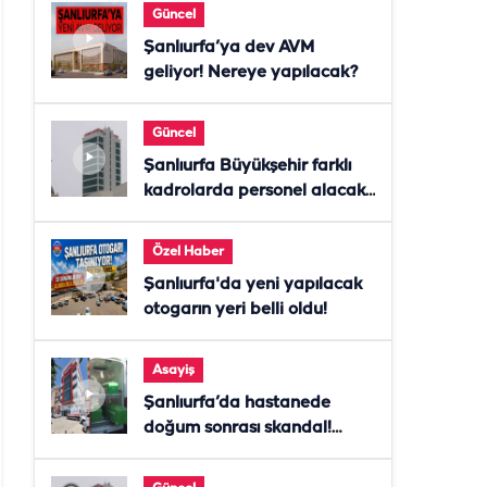
Güncel
Şanlıurfa’ya dev AVM
geliyor! Nereye yapılacak?
Güncel
Şanlıurfa Büyükşehir farklı
kadrolarda personel alacak!
Başvurular başladı
Özel Haber
Şanlıurfa'da yeni yapılacak
otogarın yeri belli oldu!
Asayiş
Şanlıurfa’da hastanede
doğum sonrası skandal!
Anne öldü, doktor tutuklandı