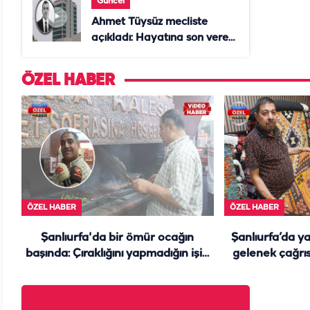
Güncel
Ahmet Tüysüz mecliste
açıkladı: Hayatına son veren
daire başkanı "İsteselerdi
ölmezdim" notunu bıraktı
ÖZEL HABER
ÖZEL HABER
ÖZEL HABER
Şanlıurfa'da bir ömür ocağın
Şanlıurfa’da ya
başında: Çıraklığını yapmadığın işin
gelenek çağrıs
ustalığını yapamazsın