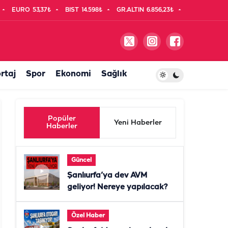
EURO
53,37₺
BIST
14.598₺
GR.ALTIN
6.856,23₺
rtaj
Spor
Ekonomi
Sağlık
Popüler
Yeni Haberler
Haberler
Güncel
Şanlıurfa’ya dev AVM
geliyor! Nereye yapılacak?
Özel Haber