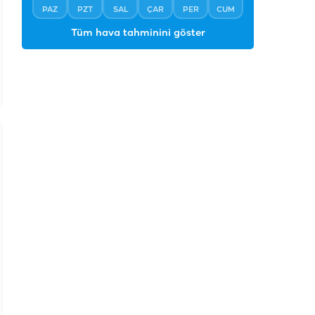
PAZ
PZT
SAL
ÇAR
PER
CUM
Tüm hava tahminini göster