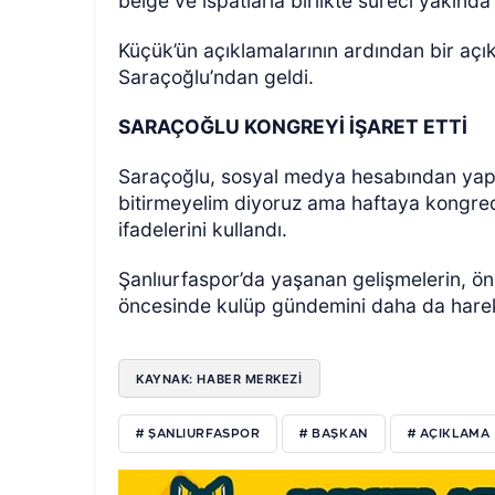
belge ve ispatlarla birlikte süreci yakınd
Küçük’ün açıklamalarının ardından bir aç
Saraçoğlu’ndan geldi.
SARAÇOĞLU KONGREYİ İŞARET ETTİ
Saraçoğlu, sosyal medya hesabından yapt
bitirmeyelim diyoruz ama haftaya kongr
ifadelerini kullandı.
Şanlıurfaspor’da yaşanan gelişmelerin, 
öncesinde kulüp gündemini daha da harek
KAYNAK: HABER MERKEZİ
# ŞANLIURFASPOR
# BAŞKAN
# AÇIKLAMA