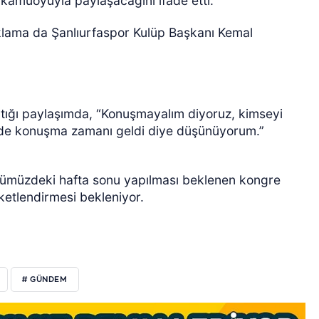
a kamuoyuyla paylaşacağını ifade etti.
ıklama da Şanlıurfaspor Kulüp Başkanı Kemal
ığı paylaşımda, “Konuşmayalım diyoruz, kimseyi
ede konuşma zamanı geldi diye düşünüyorum.”
önümüzdeki hafta sonu yapılması beklenen kongre
etlendirmesi bekleniyor.
# GÜNDEM