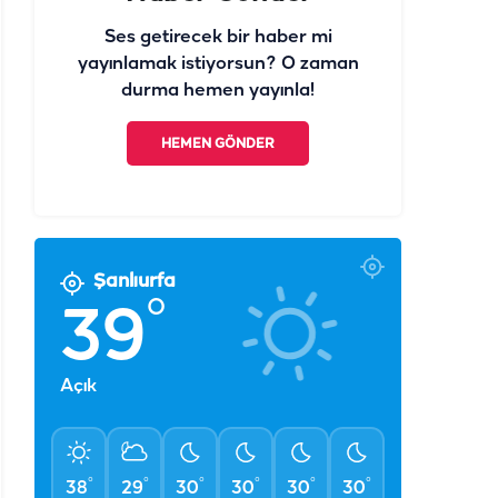
Ses getirecek bir haber mi
yayınlamak istiyorsun? O zaman
durma hemen yayınla!
HEMEN GÖNDER
Şanlıurfa
°
39
Açık
°
°
°
°
°
°
38
29
30
30
30
30