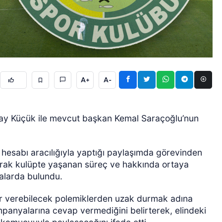
A+
A-
ÖZEL HABER
ay Küçük ile mevcut başkan Kemal Saraçoğlu’nun
 hesabı aracılığıyla yaptığı paylaşımda görevinden
zarak kulüpte yaşanan süreç ve hakkında ortaya
amalarda bulundu.
r verebilecek polemiklerden uzak durmak adına
mpanyalarına cevap vermediğini belirterek, elindeki