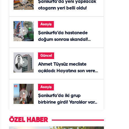
Şanlıurfa'da yeni yapılacak
otogarın yeri belli oldu!
Asayiş
Şanlıurfa’da hastanede
doğum sonrası skandal!
Anne öldü, doktor tutuklandı
Güncel
Ahmet Tüysüz mecliste
açıkladı: Hayatına son veren
daire başkanı "İsteselerdi
ölmezdim" notunu bıraktı
Asayiş
Şanlıurfa’da iki grup
birbirine girdi! Yaralılar var...
ÖZEL HABER