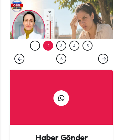
ÖZEL HABE
1
2
3
4
5
ÖZEL HABER
6
Şanlıurfa'da neden herkes bu kadar
sinirli? Arkasındaki sır perdesi aralandı!
Haber Gönder