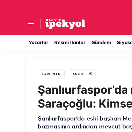
Trabzonspor altyapısından yetişen futbolcu Şa
Yazarlar
Resmi İlanlar
Gündem
Siyas
HABERLER
SPOR
Şanlıurfaspor’da 
Saraçoğlu: Kimse
Şanlıurfaspor’da eski başkan Me
bozmasının ardından mevcut ba