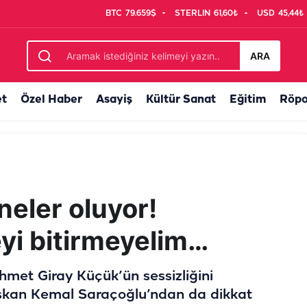
BTC
79.659$
STERLIN
61,60₺
USD
45,44₺
nlıurfaspor’da
ARA
et
Özel Haber
Asayiş
Kültür Sanat
Eğitim
Röpo
neler oluyor!
yi bitirmeyelim…
hmet Giray Küçük’ün sessizliğini
şkan Kemal Saraçoğlu’ndan da dikkat