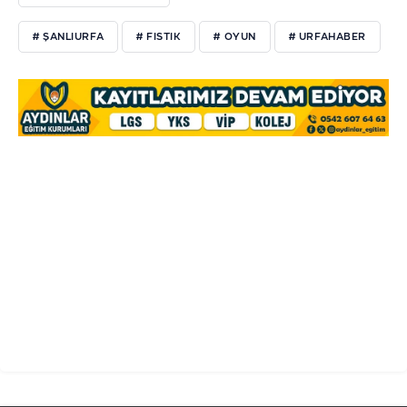
# ŞANLIURFA
# FISTIK
# OYUN
# URFAHABER