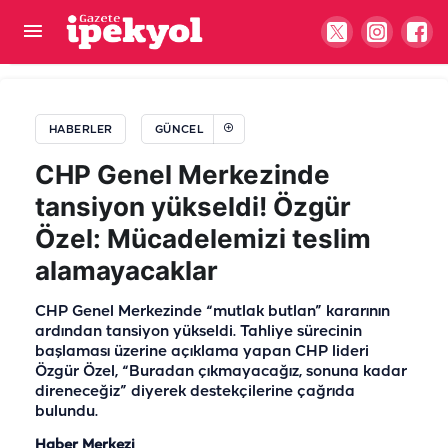
Şanlıurfa’da fıstık üzerinden büyük oyun! Hasat
başlamadan düğmeye bastılar...
HABERLER
GÜNCEL
CHP Genel Merkezinde
tansiyon yükseldi! Özgür
Özel: Mücadelemizi teslim
alamayacaklar
CHP Genel Merkezinde “mutlak butlan” kararının
ardından tansiyon yükseldi. Tahliye sürecinin
başlaması üzerine açıklama yapan CHP lideri
Özgür Özel, “Buradan çıkmayacağız, sonuna kadar
direneceğiz” diyerek destekçilerine çağrıda
bulundu.
Haber Merkezi