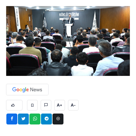
A+
A-