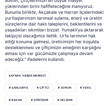
adımın, çiftçilerimizin en büyük maliyet
yüklerinden birini hafifleteceğine inanıyoruz.
Bununla birlikte, Akçakale ve Harran ilçelerindeki
yurttaşlarımızın tarımsal sulama, enerji ve üretim
süreçlerine dair haklı taleplerini, beklentilerini ve
yaşadıkları sıkıntıları bizzat
Yumaklı’ya aktararak
takipçisi olacağımızı ilettik. Urfa tarımının hak
ettiği konuma gelmesi, üreticimizin her koşulda
desteklenmesi ve çiftçimizin emeğinin karşılığını
alması için var gücümüzle çalışmaya devam
edeceğiz.” ifadelerini kullandı.
KAYNAK: HABER MERKEZİ
# ŞANLIURFA
# ÇİFTÇİ
# SORUN
# VEKİL
# BAKAN
# GÖRÜŞME
# GELİŞME