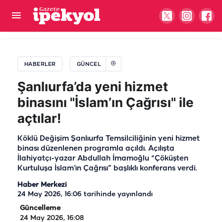
Şanlıurfa çiftçisini rahatlatan gelişme! Sabit fiyat
uygulamasıyla tek çatı altında birleştirilecek
HABERLER
GÜNCEL
Şanlıurfa’da yeni hizmet
binasını "İslam’ın Çağrısı" ile
açtılar!
Köklü Değişim Şanlıurfa Temsilciliğinin yeni hizmet
binası düzenlenen programla açıldı. Açılışta
İlahiyatçı-yazar Abdullah İmamoğlu “Çöküşten
Kurtuluşa İslam’ın Çağrısı” başlıklı konferans verdi.
Haber Merkezi
24 May 2026, 16:06
tarihinde yayınlandı
Güncelleme
24 May 2026, 16:08