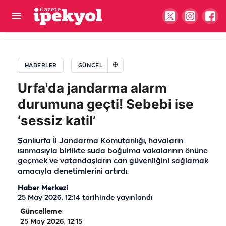
DSİ arazisinin özelleştirilmesi iddiasına
TMMOB’dan tepki! "Kamusal alan
HABERLER
GÜNCEL
özelleştirilemez”
Urfa'da jandarma alarm
durumuna geçti! Sebebi ise
‘sessiz katil’
Şanlıurfa İl Jandarma Komutanlığı, havaların
ısınmasıyla birlikte suda boğulma vakalarının önüne
geçmek ve vatandaşların can güvenliğini sağlamak
amacıyla denetimlerini artırdı.
Haber Merkezi
25 May 2026, 12:14
tarihinde yayınlandı
Güncelleme
25 May 2026, 12:15