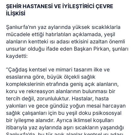
ŞEHİR HASTANESİ VE İYİLEŞTİRİCİ ÇEVRE
İLİŞKİSİ
Şanlıurfa’nın yaz aylarında yüksek sıcaklıklarla
mücadele ettiği hatırlatılan açıklamada, yeşil
alanların kentteki ısı adası etkisini azaltan önemli
unsurlar olduğu ifade eden Başkan Pirkan, şunları
kaydetti:
“Çağdaş kentsel ve mimari tasarım ilke ve
esaslarına göre, büyük ölçekli sağlık
komplekslerinin etrafında geniş açık alanların,
koru ve rekreasyon alanlarının bulunması bir
tercih değil, zorunluluktur. Hastalar, hasta
yakınları ve gece gündüz yoğun mesai harcayan
sağlık çalışanları için bu yeşil doku psikososyal
bir iyileşme alanıdır. Ayrıca iklimsel koşulları
itibarıyla yaz aylarında aşırı sıcakların yaşandığı
Şanlıurfa’da, bu tür açık alanlar kentsel ısı adası