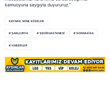
kamuoyuna saygıyla duyururuz.”
KAYNAK: MİNE KÖSELER
# ŞANLIURFA
# ŞEHIRHASTANESI
# SONDAKIKA
# HABERLER