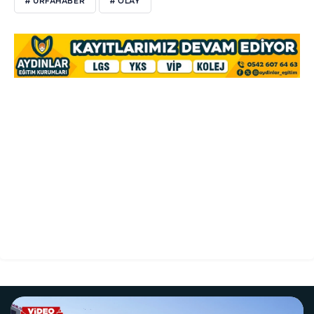
# URFAHABER
# OLAY