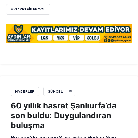
# GAZETEİPEKYOL
HABERLER
GÜNCEL
60 yıllık hasret Şanlıurfa’da
son buldu: Duygulandıran
buluşma
Balıkesir'de yaşayan 81 yaşındaki Hedibe Nine,