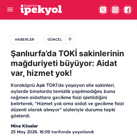
60 yıllık hasret Şanlıurfa’da son buldu:
Duygulandıran buluşma
HABERLER
GÜNCEL
Şanlıurfa’da TOKİ sakinlerinin
mağduriyeti büyüyor: Aidat
var, hizmet yok!
Karaköprü Aşık TOKİ’de yaşayan site sakinleri,
aylardır binalarda temizlik yapılmadığını, buna
rağmen aidatlara gecikme faizi işletildiğini
belirterek, “Hizmet yok ama aidat ve gecikme faizi
düzenli olarak alınıyor” sözleriyle duruma tepki
gösterdi.
Mine Köseler
25 May 2026, 16:09
tarihinde yayınlandı