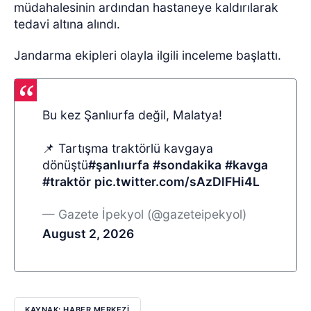
müdahalesinin ardından hastaneye kaldırılarak
tedavi altına alındı.
Jandarma ekipleri olayla ilgili inceleme başlattı.
Bu kez Şanlıurfa değil, Malatya!
📌 Tartışma traktörlü kavgaya
dönüştü
#şanlıurfa
#sondakika
#kavga
#traktör
pic.twitter.com/sAzDlFHi4L
— Gazete İpekyol (@gazeteipekyol)
August 2, 2026
KAYNAK: HABER MERKEZİ