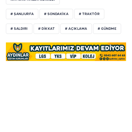
# ŞANLIURFA
# SONDAKIKA
# TRAKTÖR
# SALDIRI
# DIKKAT
# AÇIKLAMA
# GÜNDME