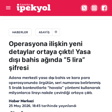
Bu kez Şanlıurfa değil, Malatya! Tartışma traktörlü
kavgaya dönüştü
HABERLER
ASAYIŞ
Operasyona ilişkin yeni
detaylar ortaya çıktı! Yasa
dışı bahis ağında “5 lira”
şifresi
Adana merkezli yasa dışı bahis ve kara para
operasyonunda örgütün, seri numarası belirlenmiş
5 liralık banknotlarla “havala” yöntemi kullanarak
milyonlarca lirayı nakde çevirdiği ortaya çıktı.
Haber Merkezi
25 May 2026, 18:45
tarihinde yayınlandı