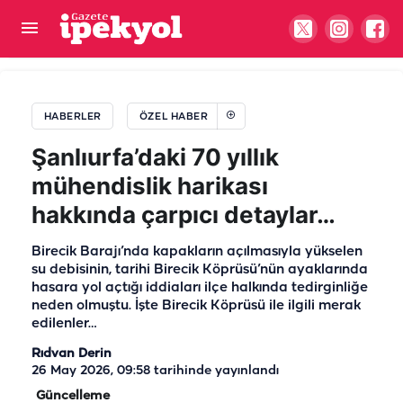
Dileği kabul olan içli köfte dağıtıyor! Şanlıurfa’daki
bu türbeyi biliyor muydunuz?
HABERLER
ÖZEL HABER
Şanlıurfa’daki 70 yıllık
mühendislik harikası
hakkında çarpıcı detaylar…
Birecik Barajı’nda kapakların açılmasıyla yükselen
su debisinin, tarihi Birecik Köprüsü’nün ayaklarında
hasara yol açtığı iddiaları ilçe halkında tedirginliğe
neden olmuştu. İşte Birecik Köprüsü ile ilgili merak
edilenler…
Rıdvan Derin
26 May 2026, 09:58
tarihinde yayınlandı
Güncelleme