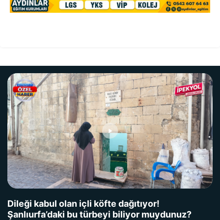
Dileği kabul olan içli köfte dağıtıyor!
Şanlıurfa’daki bu türbeyi biliyor muydunuz?