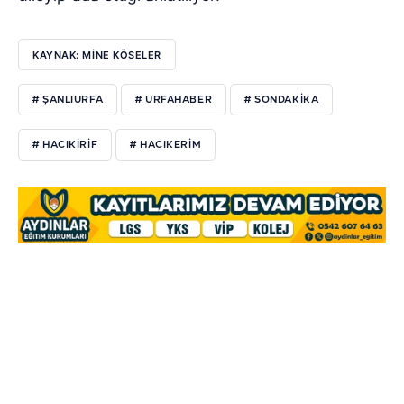
KAYNAK: MİNE KÖSELER
# ŞANLIURFA
# URFAHABER
# SONDAKIKA
# HACIKIRIF
# HACIKERIM