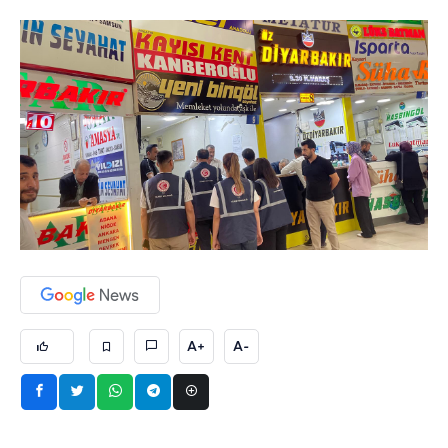
A+
A-