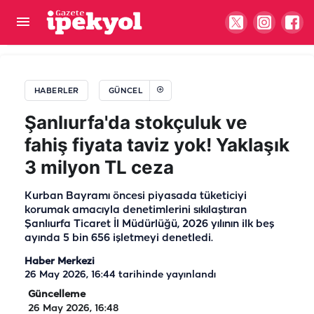
Şanlıurfa’da polis olmak isteyenlere müjde: 3 bin
250 öğrenci alınacak
HABERLER
GÜNCEL
Şanlıurfa'da stokçuluk ve
fahiş fiyata taviz yok! Yaklaşık
3 milyon TL ceza
Kurban Bayramı öncesi piyasada tüketiciyi
korumak amacıyla denetimlerini sıkılaştıran
Şanlıurfa Ticaret İl Müdürlüğü, 2026 yılının ilk beş
ayında 5 bin 656 işletmeyi denetledi.
Haber Merkezi
26 May 2026, 16:44
tarihinde yayınlandı
Güncelleme
26 May 2026, 16:48