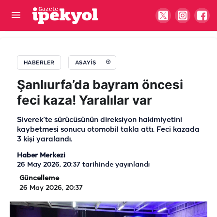
Şanlıurfa'da korkutan yangın: Alevler tüm evi
sardı!
HABERLER
ASAYIŞ
Şanlıurfa’da bayram öncesi
feci kaza! Yaralılar var
Siverek’te sürücüsünün direksiyon hakimiyetini
kaybetmesi sonucu otomobil takla attı. Feci kazada
3 kişi yaralandı.
Haber Merkezi
26 May 2026, 20:37
tarihinde yayınlandı
Güncelleme
26 May 2026, 20:37