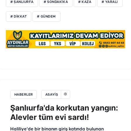
# ŞANLIURFA
# SONDAKIKA
# KAZA
# YARALI
# DIKKAT
# GÜNDEM
HABERLER
ASAYIŞ
Şanlıurfa'da korkutan yangın:
Alevler tüm evi sardı!
Haliliye'de bir binanın giriş katında bulunan