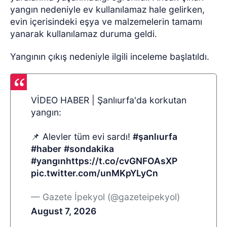
yangın nedeniyle ev kullanılamaz hale gelirken,
evin içerisindeki eşya ve malzemelerin tamamı
yanarak kullanılamaz duruma geldi.
Yangının çıkış nedeniyle ilgili inceleme başlatıldı.
VİDEO HABER | Şanlıurfa'da korkutan
yangın:
📌 Alevler tüm evi sardı!
#şanlıurfa
#haber
#sondakika
#yangın
https://t.co/cvGNFOAsXP
pic.twitter.com/unMKpYLyCn
— Gazete İpekyol (@gazeteipekyol)
August 7, 2026