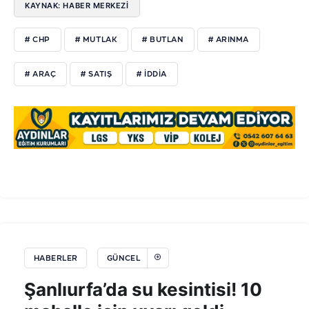
KAYNAK: HABER MERKEZİ
# CHP
# MUTLAK
# BUTLAN
# ARINMA
# ARAÇ
# SATIŞ
# İDDİA
HABERLER
GÜNCEL
Şanlıurfa’da su kesintisi! 10