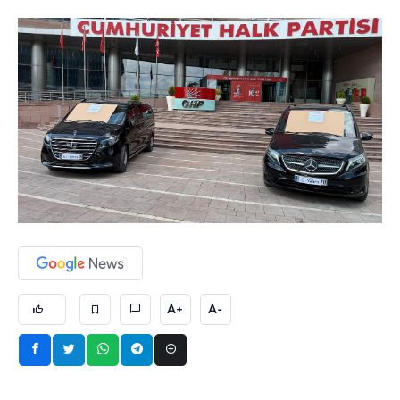
A+
A-