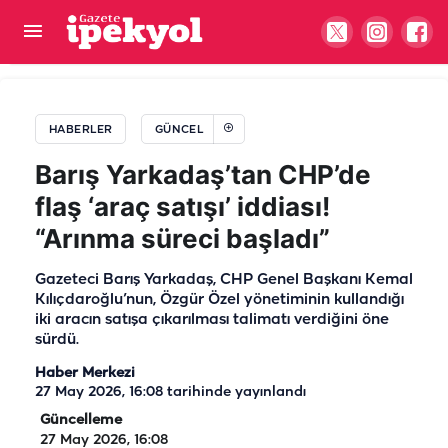
Şanlıurfa’da akaryakıtta fiyat freni! Güncel
fiyatlar belli oldu
HABERLER
GÜNCEL
Barış Yarkadaş’tan CHP’de
flaş ‘araç satışı’ iddiası!
“Arınma süreci başladı”
Gazeteci Barış Yarkadaş, CHP Genel Başkanı Kemal
Kılıçdaroğlu’nun, Özgür Özel yönetiminin kullandığı
iki aracın satışa çıkarılması talimatı verdiğini öne
sürdü.
Haber Merkezi
27 May 2026, 16:08
tarihinde yayınlandı
Güncelleme
27 May 2026, 16:08