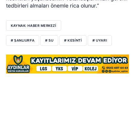
tedbirleri almaları önemle rica olunur.”
KAYNAK: HABER MERKEZİ
# ŞANLIURFA
# SU
# KESİNTİ
# UYARI