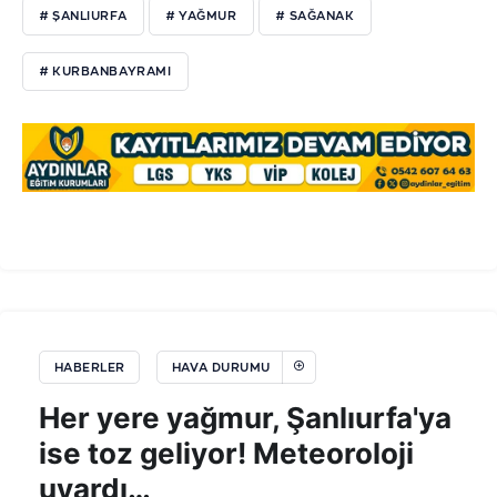
# ŞANLIURFA
# YAĞMUR
# SAĞANAK
# KURBANBAYRAMI
HABERLER
HAVA DURUMU
Her yere yağmur, Şanlıurfa'ya
ise toz geliyor! Meteoroloji
uyardı…