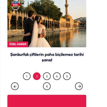
ÖZEL HABE
ÖZEL HABER
Şanlıurfalı çiftlerin paha biçilemez tarihi
şansı!
1
2
3
4
5
6