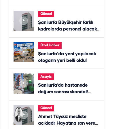
Güncel
Şanlıurfa Büyükşehir farklı
kadrolarda personel alacak!
Başvurular başladı
Özel Haber
Şanlıurfa'da yeni yapılacak
otogarın yeri belli oldu!
Asayiş
Şanlıurfa’da hastanede
doğum sonrası skandal!
Anne öldü, doktor tutuklandı
Güncel
Ahmet Tüysüz mecliste
açıkladı: Hayatına son veren