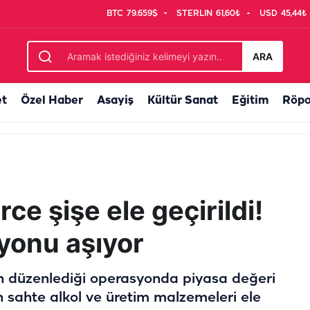
BTC
79.659$
STERLIN
61,60₺
USD
45,44₺
ralılar var
ARA
et
Özel Haber
Asayiş
Kültür Sanat
Eğitim
Röpo
rce şişe ele geçirildi!
lyonu aşıyor
in düzenlediği operasyonda piyasa değeri
n sahte alkol ve üretim malzemeleri ele