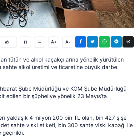
A+
A-
ÖZEL HABER
an tütün ve alkol kaçakçılarına yönelik yürütülen
 sahte alkol üretimi ve ticaretine büyük darbe
stihbarat Şube Müdürlüğü ve KOM Şube Müdürlüğü
pit edilen bir şüpheliye yönelik 23 Mayıs’ta
i yaklaşık 4 milyon 200 bin TL olan, bin 427 şişe
adet sahte viski etiketi, bin 300 sahte viski kapağı ile
 geçirildi.