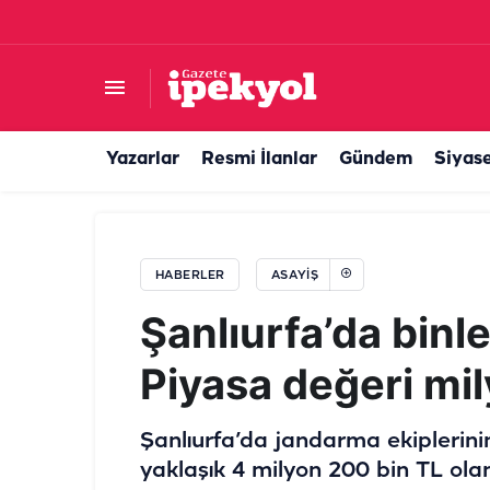
Şanlıurfa’da otomobiller kafa kafaya çarpıştı! Ya
Yazarlar
Resmi İlanlar
Gündem
Siyas
HABERLER
ASAYIŞ
Şanlıurfa’da binle
Piyasa değeri mi
Şanlıurfa’da jandarma ekiplerin
yaklaşık 4 milyon 200 bin TL ola