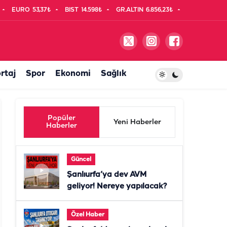
EURO
53,37₺
BIST
14.598₺
GR.ALTIN
6.856,23₺
rtaj
Spor
Ekonomi
Sağlık
Popüler
Yeni Haberler
Haberler
Güncel
Şanlıurfa’ya dev AVM
geliyor! Nereye yapılacak?
Özel Haber