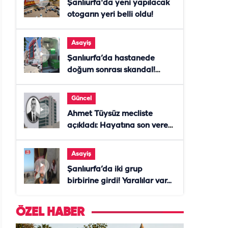
Şanlıurfa'da yeni yapılacak
otogarın yeri belli oldu!
Asayiş
Şanlıurfa’da hastanede
doğum sonrası skandal!
Anne öldü, doktor tutuklandı
Güncel
Ahmet Tüysüz mecliste
açıkladı: Hayatına son veren
daire başkanı "İsteselerdi
ölmezdim" notunu bıraktı
Asayiş
Şanlıurfa’da iki grup
birbirine girdi! Yaralılar var...
ÖZEL HABER