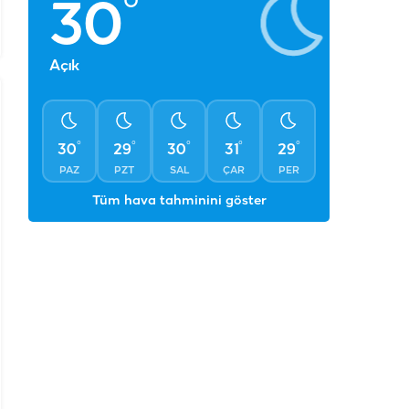
°
30
Açık
°
°
°
°
°
30
29
30
31
29
PAZ
PZT
SAL
ÇAR
PER
Tüm hava tahminini göster