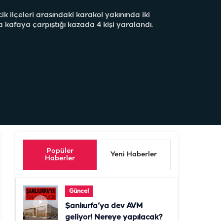
cik ilçeleri arasındaki karakol yakınında iki
 kafaya çarpıştığı kazada 4 kişi yaralandı.
Popüler
Yeni Haberler
Haberler
Güncel
Şanlıurfa’ya dev AVM
geliyor! Nereye yapılacak?