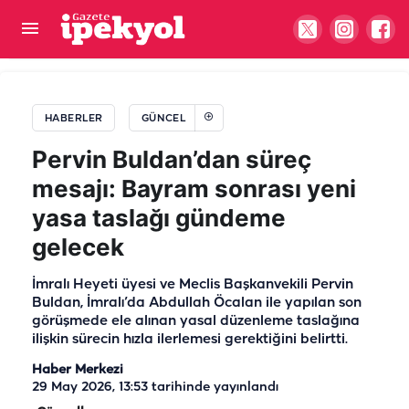
Şanlıurfa’da deprem hissi uyandıran gürültü!
Geceleri uykusuz kalan mahalleli tepkili
HABERLER
GÜNCEL
Pervin Buldan’dan süreç
mesajı: Bayram sonrası yeni
yasa taslağı gündeme
gelecek
İmralı Heyeti üyesi ve Meclis Başkanvekili Pervin
Buldan, İmralı’da Abdullah Öcalan ile yapılan son
görüşmede ele alınan yasal düzenleme taslağına
ilişkin sürecin hızla ilerlemesi gerektiğini belirtti.
Haber Merkezi
29 May 2026, 13:53
tarihinde yayınlandı