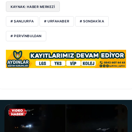
KAYNAK: HABER MERKEZI
# ŞANLIURFA
# URFAHABER
# SONDAKIKA
# PERVINBULDAN