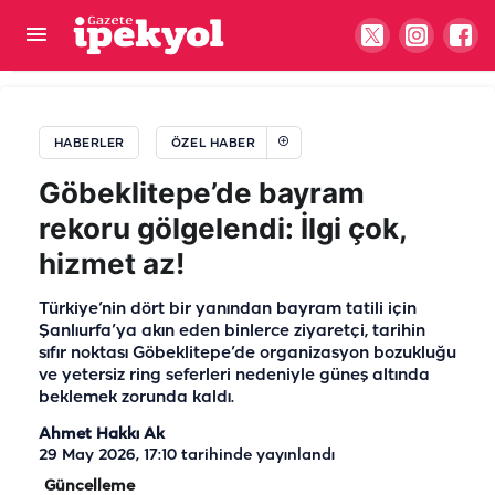
Şanlıurfa sıcaklarına 'gece' çözümü: Nemrut'un
Tahtı’na yürüdüler…
HABERLER
ÖZEL HABER
Göbeklitepe’de bayram
rekoru gölgelendi: İlgi çok,
hizmet az!
Türkiye’nin dört bir yanından bayram tatili için
Şanlıurfa’ya akın eden binlerce ziyaretçi, tarihin
sıfır noktası Göbeklitepe’de organizasyon bozukluğu
ve yetersiz ring seferleri nedeniyle güneş altında
beklemek zorunda kaldı.
Ahmet Hakkı Ak
29 May 2026, 17:10
tarihinde yayınlandı
Güncelleme