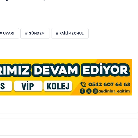
# UYARI
# GÜNDEM
# FAILIMEÇHUL