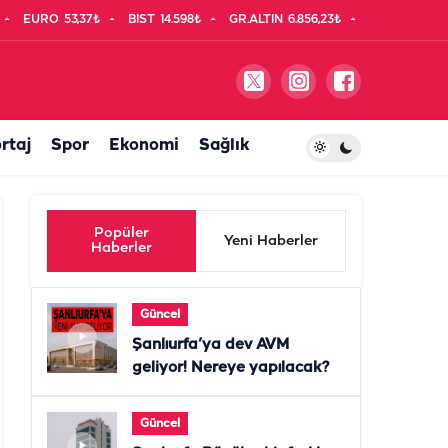
EURO
53,37₺
BIST
14.598₺
GR.ALTIN
6.856,23₺
rtaj
Spor
Ekonomi
Sağlık
Popüler
Yeni Haberler
Haberler
Güncel
Şanlıurfa’ya dev AVM
geliyor! Nereye yapılacak?
Güncel