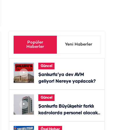
Popüler
Yeni Haberler
Haberler
Güncel
Şanlıurfa’ya dev AVM
geliyor! Nereye yapılacak?
Güncel
Şanlıurfa Büyükşehir farklı
kadrolarda personel alacak!
Başvurular başladı
Özel Haber