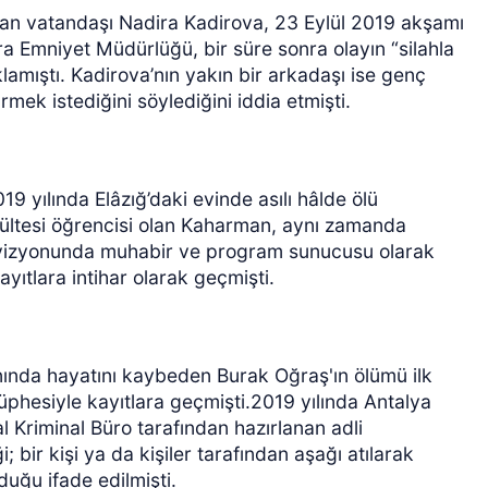
tan vatandaşı Nadira Kadirova, 23 Eylül 2019 akşamı
a Emniyet Müdürlüğü, bir süre sonra olayın “silahla
klamıştı. Kadirova’nın yakın bir arkadaşı ise genç
rmek istediğini söylediğini iddia etmişti.
 yılında Elâzığ’daki evinde asılı hâlde ölü
akültesi öğrencisi olan Kaharman, aynı zamanda
levizyonunda muhabir ve program sunucusu olarak
ıtlara intihar olarak geçmişti.
anında hayatını kaybeden Burak Oğraş'ın ölümü ilk
phesiyle kayıtlara geçmişti.2019 yılında Antalya
l Kriminal Büro tarafından hazırlanan adli
; bir kişi ya da kişiler tarafından aşağı atılarak
uğu ifade edilmişti.