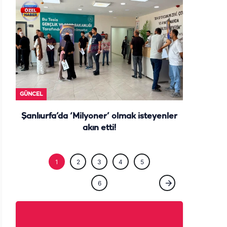
ÖZEL HABE
1
2
3
4
5
6
ÖZEL HABER
Şanlıurfa'da bir ömür ocağın başında:
Çıraklığını yapmadığın işin ustalığını
yapamazsın