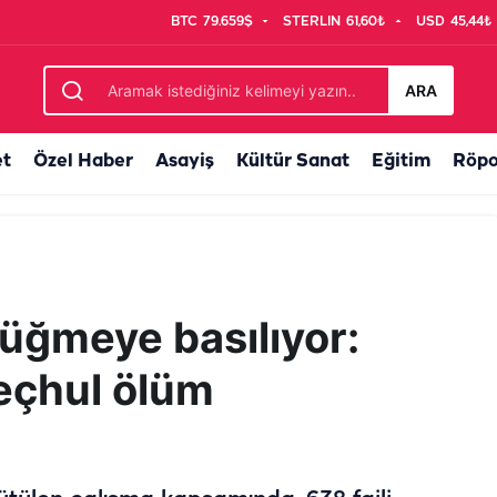
BTC
79.659$
STERLIN
61,60₺
USD
45,44₺
ARA
et
Özel Haber
Asayiş
Kültür Sanat
Eğitim
Röpo
üğmeye basılıyor:
meçhul ölüm