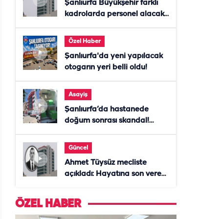
Şanlıurfa Büyükşehir farklı
kadrolarda personel alacak!
Başvurular başladı
Özel Haber
Şanlıurfa'da yeni yapılacak
otogarın yeri belli oldu!
Asayiş
Şanlıurfa’da hastanede
doğum sonrası skandal!
Anne öldü, doktor tutuklandı
Güncel
Ahmet Tüysüz mecliste
açıkladı: Hayatına son veren
daire başkanı "İsteselerdi
ölmezdim" notunu bıraktı
ÖZEL HABER