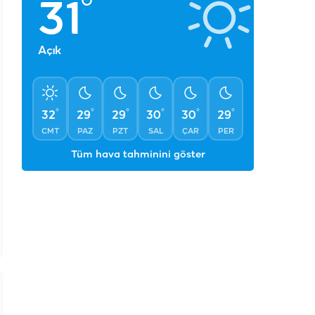
°
°
°
°
°
°
32
29
29
30
30
29
CMT
PAZ
PZT
SAL
ÇAR
PER
Tüm hava tahminini göster