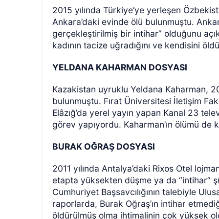
2015 yılında Türkiye’ye yerleşen Özbekis
Ankara’daki evinde ölü bulunmuştu. Ankar
gerçekleştirilmiş bir intihar” olduğunu açı
kadının tacize uğradığını ve kendisini öldü
YELDANA KAHARMAN DOSYASI
Kazakistan uyruklu Yeldana Kaharman, 2019
bulunmuştu. Fırat Üniversitesi İletişim F
Elâzığ’da yerel yayın yapan Kanal 23 te
görev yapıyordu. Kaharman’ın ölümü de kay
BURAK OĞRAŞ DOSYASI
2011 yılında Antalya’daki Rixos Otel lojm
etapta yüksekten düşme ya da “intihar” şü
Cumhuriyet Başsavcılığının talebiyle Ulusa
raporlarda, Burak Oğraş’ın intihar etmediği
öldürülmüş olma ihtimalinin çok yüksek old