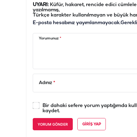
UYARI:
Küfür, hakaret, rencide edici cümleler 
yazılmamış,
Türkçe karakter kullanılmayan ve büyük har
E-posta hesabınız yayımlanmayacak.
Gerekl
Yorumunuz
*
Adınız
*
Bir dahaki sefere yorum yaptığımda kull
kaydet.
YORUM GÖNDER
GIRIŞ YAP