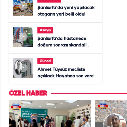
Şanlıurfa'da yeni yapılacak
otogarın yeri belli oldu!
Asayiş
Şanlıurfa’da hastanede
doğum sonrası skandal!
Anne öldü, doktor tutuklandı
Güncel
Ahmet Tüysüz mecliste
açıkladı: Hayatına son veren
daire başkanı "İsteselerdi
ölmezdim" notunu bıraktı
ÖZEL HABER