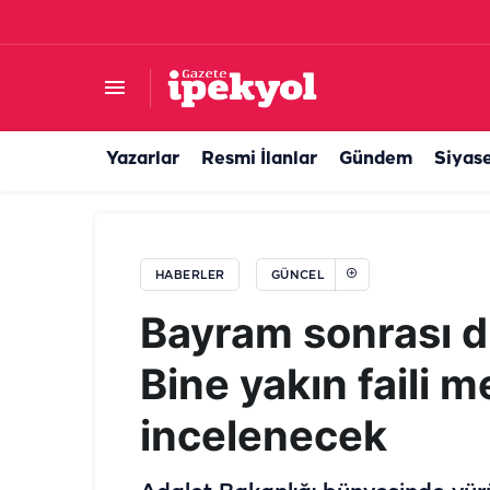
Karaköprü yeni tesislerle şekilleniyor
Yazarlar
Resmi İlanlar
Gündem
Siyas
HABERLER
GÜNCEL
Bayram sonrası d
Bine yakın faili 
incelenecek