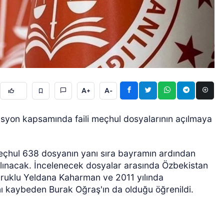
A+
A-
GÜNCEL
syon kapsamında faili meçhul dosyalarının açılmaya
 meçhul 638 dosyanın yanı sıra bayramın ardından
lınacak. İncelenecek dosyalar arasında Özbekistan
yruklu Yeldana Kaharman ve 2011 yılında
ını kaybeden Burak Oğraş'ın da olduğu öğrenildi.