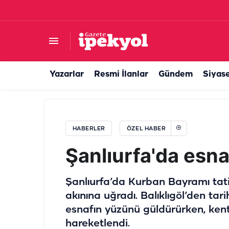
Şanlıurfalı avukat tasarruf ile cimrilik arasındak
Yazarlar
Resmi İlanlar
Gündem
Siyas
HABERLER
ÖZEL HABER
Şanlıurfa'da esna
Şanlıurfa’da Kurban Bayramı tatil
akınına uğradı. Balıklıgöl’den ta
esnafın yüzünü güldürürken, kent
hareketlendi.