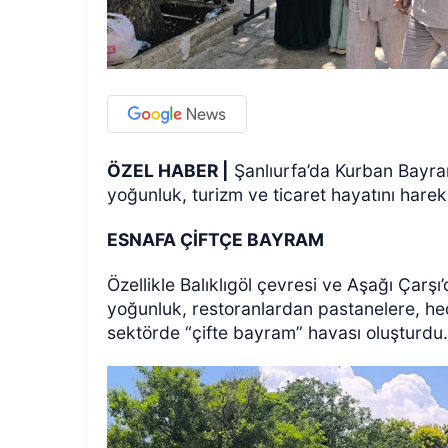
ÖZEL HABER |
Şanlıurfa’da Kurban Bayram
ÖZEL HABER
yoğunluk, turizm ve ticaret hayatını harek
ESNAFA ÇİFTÇE BAYRAM
Özellikle Balıklıgöl çevresi ve Aşağı Çarş
yoğunluk, restoranlardan pastanelere, hed
sektörde “çifte bayram” havası oluşturdu