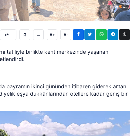
A+
A-
ı tatiliyle birlikte kent merkezinde yaşanan
ÖZEL HABER
etlendirdi.
ı’da bayramın ikinci gününden itibaren giderek artan
iyelik eşya dükkânlarından otellere kadar geniş bir
.