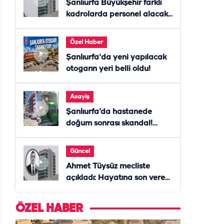
Şanlıurfa Büyükşehir farklı
kadrolarda personel alacak!
Başvurular başladı
Özel Haber
Şanlıurfa'da yeni yapılacak
otogarın yeri belli oldu!
Asayiş
Şanlıurfa’da hastanede
doğum sonrası skandal!
Anne öldü, doktor tutuklandı
Güncel
Ahmet Tüysüz mecliste
açıkladı: Hayatına son veren
daire başkanı "İsteselerdi
ölmezdim" notunu bıraktı
ÖZEL HABER