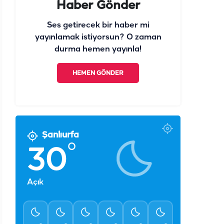
Haber Gönder
Ses getirecek bir haber mi
yayınlamak istiyorsun? O zaman
durma hemen yayınla!
HEMEN GÖNDER
Şanlıurfa
°
30
Açık