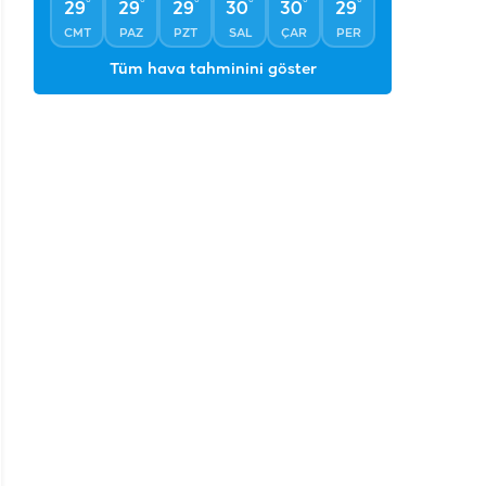
°
°
°
°
°
°
29
29
29
30
30
29
CMT
PAZ
PZT
SAL
ÇAR
PER
Tüm hava tahminini göster