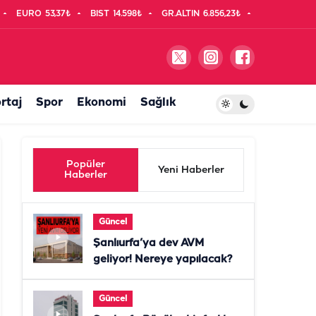
EURO
53,37₺
BIST
14.598₺
GR.ALTIN
6.856,23₺
rtaj
Spor
Ekonomi
Sağlık
Popüler
Yeni Haberler
Haberler
Güncel
Şanlıurfa’ya dev AVM
geliyor! Nereye yapılacak?
Güncel