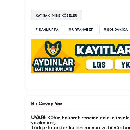
KAYNAK: MİNE KÖSELER
# ŞANLIURFA
# URFAHABER
# SONDAKIKA
Bir Cevap Yaz
UYARI:
Küfür, hakaret, rencide edici cümleler 
yazılmamış,
Türkçe karakter kullanılmayan ve büyük har