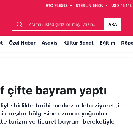
BTC
79.659$
STERLIN
61,60₺
USD
45,44₺
i ince çizgiyi anlattı! Evlilikte cimrilik nerede başlar?
ARA
et
Özel Haber
Asayiş
Kültür Sanat
Eğitim
Röpo
f çifte bayram yaptı
iyle birlikte tarihi merkez adeta ziyaretçi
rihi çarşılar bölgesine uzanan yoğunluk
te turizm ve ticaret bayram bereketiyle