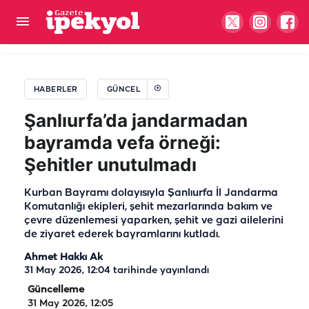
Harran Üniversitesinde skandal iddia!
Öğrencilerden bile o para isteniyor
HABERLER
GÜNCEL
Şanlıurfa’da jandarmadan
bayramda vefa örneği:
Şehitler unutulmadı
Kurban Bayramı dolayısıyla Şanlıurfa İl Jandarma
Komutanlığı ekipleri, şehit mezarlarında bakım ve
çevre düzenlemesi yaparken, şehit ve gazi ailelerini
de ziyaret ederek bayramlarını kutladı.
Ahmet Hakkı Ak
31 May 2026, 12:04
tarihinde yayınlandı
Güncelleme
31 May 2026, 12:05