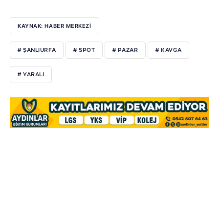
KAYNAK: HABER MERKEZİ
# ŞANLIURFA
# SPOT
# PAZAR
# KAVGA
# YARALI