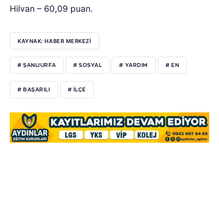
Hilvan – 60,09 puan.
KAYNAK: HABER MERKEZİ
# ŞANLIURFA
# SOSYAL
# YARDIM
# EN
# BAŞARILI
# İLÇE