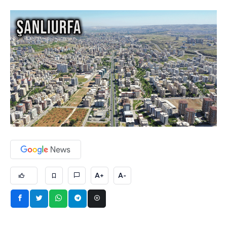
A+
A-