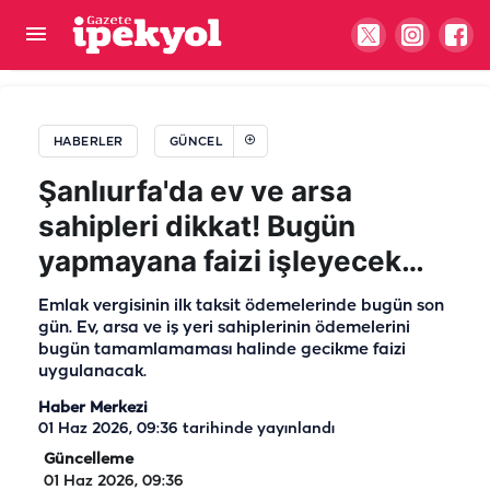
Cumhurbaşkanı Erdoğan ile Bahçeli ile bir araya
geldi
HABERLER
GÜNCEL
Şanlıurfa'da ev ve arsa
sahipleri dikkat! Bugün
yapmayana faizi işleyecek…
Emlak vergisinin ilk taksit ödemelerinde bugün son
gün. Ev, arsa ve iş yeri sahiplerinin ödemelerini
bugün tamamlamaması halinde gecikme faizi
uygulanacak.
Haber Merkezi
01 Haz 2026, 09:36
tarihinde yayınlandı
Güncelleme
01 Haz 2026, 09:36