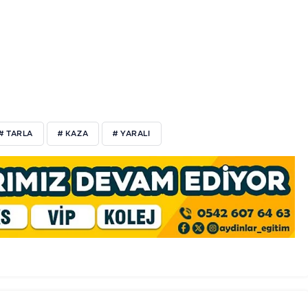
# TARLA
# KAZA
# YARALI