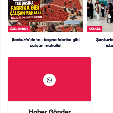
ÖZEL HABER
GÜNCEL
Şanlıurfa'da tek başına fabrika gibi
Şanlıurf
çalışan mahalle!
iste
Haber Gönder