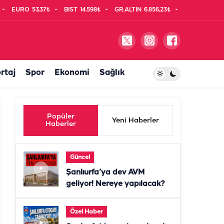
EURO
53,37₺
BIST
14.598₺
GR.ALTIN
6.856,23₺
rtaj
Spor
Ekonomi
Sağlık
Popüler
Yeni Haberler
Haberler
Güncel
Şanlıurfa’ya dev AVM
geliyor! Nereye yapılacak?
Özel Haber