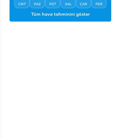
CMT
PAZ
PZT
SAL
ÇAR
PER
Tüm hava tahminini göster