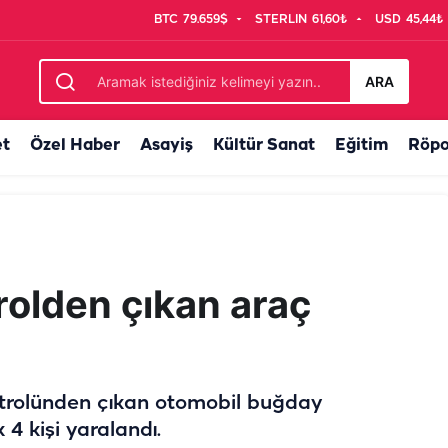
BTC
79.659$
STERLIN
61,60₺
USD
45,44₺
 Feci kazanın kurbanı oldu
ARA
et
Özel Haber
Asayiş
Kültür Sanat
Eğitim
Röpo
rolden çıkan araç
trolünden çıkan otomobil buğday
 4 kişi yaralandı.