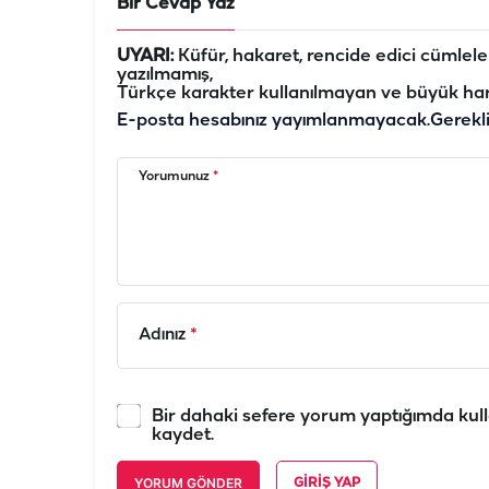
Bir Cevap Yaz
UYARI:
Küfür, hakaret, rencide edici cümleler 
yazılmamış,
Türkçe karakter kullanılmayan ve büyük har
E-posta hesabınız yayımlanmayacak.
Gerekl
Yorumunuz
*
Adınız
*
Bir dahaki sefere yorum yaptığımda kull
kaydet.
YORUM GÖNDER
GIRIŞ YAP