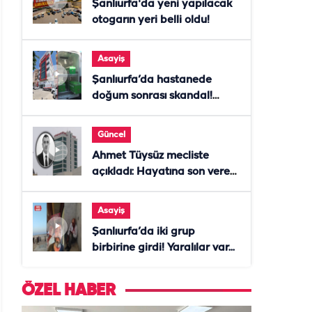
Şanlıurfa'da yeni yapılacak
otogarın yeri belli oldu!
Asayiş
Şanlıurfa’da hastanede
doğum sonrası skandal!
Anne öldü, doktor tutuklandı
Güncel
Ahmet Tüysüz mecliste
açıkladı: Hayatına son veren
daire başkanı "İsteselerdi
ölmezdim" notunu bıraktı
Asayiş
Şanlıurfa’da iki grup
birbirine girdi! Yaralılar var...
ÖZEL HABER