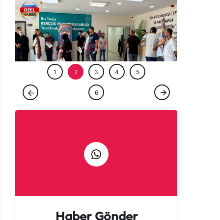
ÖZEL HABE
1
2
3
4
5
GÜNCEL
6
Şanlıurfa’da ‘Milyoner’ olmak isteyenler
akın etti!
Haber Gönder