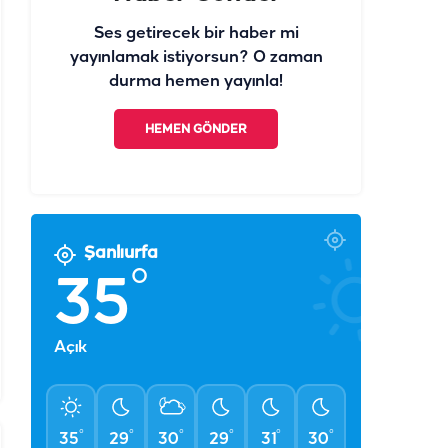
Ses getirecek bir haber mi
yayınlamak istiyorsun? O zaman
durma hemen yayınla!
HEMEN GÖNDER
Şanlıurfa
°
35
Açık
°
°
°
°
°
°
35
29
30
29
31
30