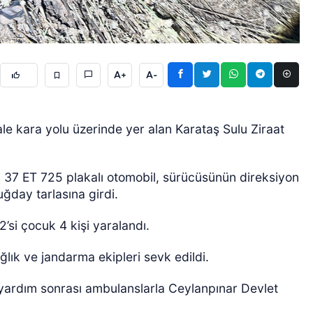
A+
A-
kara yolu üzerinde yer alan Karataş Sulu Ziraat
ÖZEL HABER
 37 ET 725 plakalı otomobil, sürücüsünün direksiyon
ğday tarlasına girdi.
’si çocuk 4 kişi yaralandı.
lık ve jandarma ekipleri sevk edildi.
lk yardım sonrası ambulanslarla Ceylanpınar Devlet