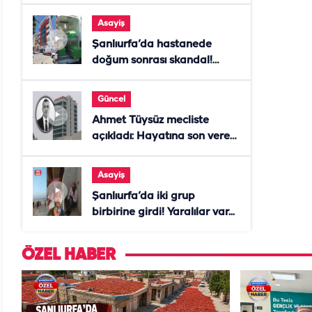
Asayiş
Şanlıurfa’da hastanede
doğum sonrası skandal!
Anne öldü, doktor tutuklandı
Güncel
Ahmet Tüysüz mecliste
açıkladı: Hayatına son veren
daire başkanı "İsteselerdi
ölmezdim" notunu bıraktı
Asayiş
Şanlıurfa’da iki grup
birbirine girdi! Yaralılar var...
ÖZEL HABER