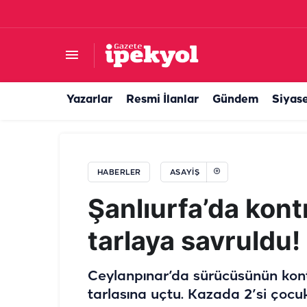
Ordu’dan Urfa’ya otomobil almak için gelmişti!
Yazarlar
Resmi İlanlar
Gündem
Siyas
HABERLER
ASAYIŞ
Şanlıurfa’da kont
tarlaya savruldu!
Ceylanpınar’da sürücüsünün kon
tarlasına uçtu. Kazada 2’si çocuk