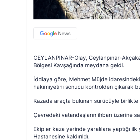
CEYLANPINAR-Olay, Ceylanpınar-Akçakale 
Bölgesi Kavşağında meydana geldi.
İddiaya göre, Mehmet Müjde idaresindeki
hakimiyetini sonucu kontrolden çıkarak bu
Kazada araçta bulunan sürücüyle birlikte 2
Çevredeki vatandaşların ihbarı üzerine sağ
Ekipler kaza yerinde yaralılara yaptığı i
Hastanesine kaldırıldı.