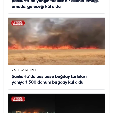
Şanlıurfa'da yangın faciası: Bir ailenin emeği,
umudu, geleceği kül oldu
23-06-2026 12:00
Şanlıurfa'da peş peşe buğday tarlaları
yanıyor! 300 dönüm buğday kül oldu