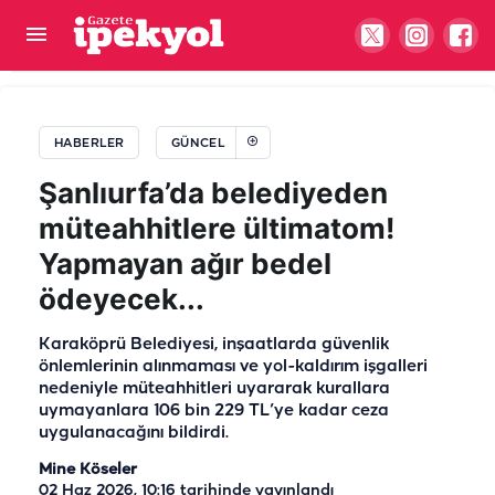
Harran İlçe Emniyet Müdürlüğü'ne yeni atama
HABERLER
GÜNCEL
Şanlıurfa’da belediyeden
müteahhitlere ültimatom!
Yapmayan ağır bedel
ödeyecek...
Karaköprü Belediyesi, inşaatlarda güvenlik
önlemlerinin alınmaması ve yol-kaldırım işgalleri
nedeniyle müteahhitleri uyararak kurallara
uymayanlara 106 bin 229 TL’ye kadar ceza
uygulanacağını bildirdi.
Mine Köseler
02 Haz 2026, 10:16
tarihinde yayınlandı