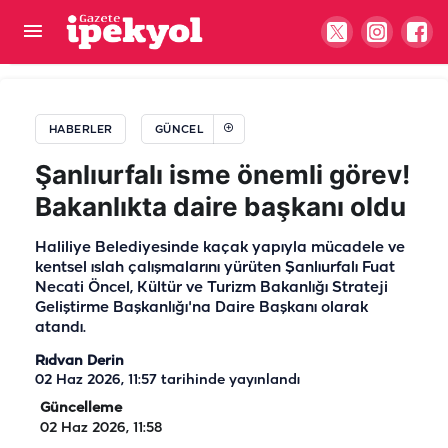
Şanlıurfalı mevsimlik işçiden acı haber: Ekmek
parası için gittiği yerde can verdi
HABERLER
GÜNCEL
Şanlıurfalı isme önemli görev!
Bakanlıkta daire başkanı oldu
Haliliye Belediyesinde kaçak yapıyla mücadele ve
kentsel ıslah çalışmalarını yürüten Şanlıurfalı Fuat
Necati Öncel, Kültür ve Turizm Bakanlığı Strateji
Geliştirme Başkanlığı'na Daire Başkanı olarak
atandı.
Rıdvan Derin
02 Haz 2026, 11:57
tarihinde yayınlandı
Güncelleme
02 Haz 2026, 11:58