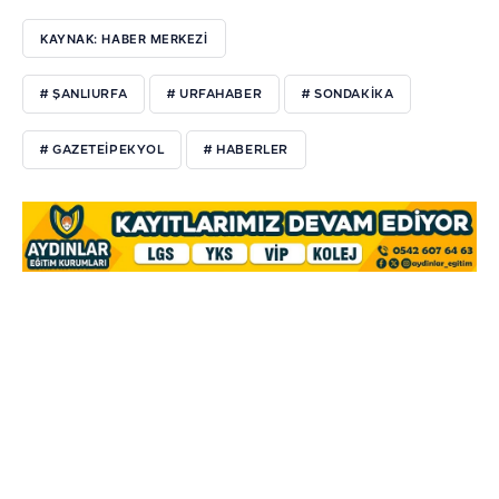
KAYNAK: HABER MERKEZI
# ŞANLIURFA
# URFAHABER
# SONDAKIKA
# GAZETEIPEKYOL
# HABERLER