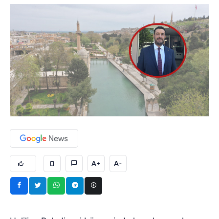
A+
A-