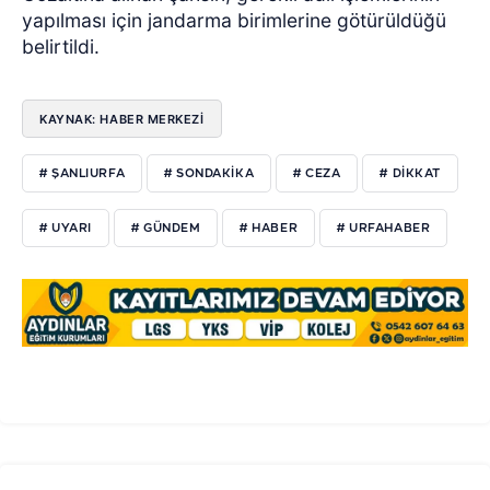
yapılması için jandarma birimlerine götürüldüğü
belirtildi.
KAYNAK: HABER MERKEZİ
# ŞANLIURFA
# SONDAKIKA
# CEZA
# DIKKAT
# UYARI
# GÜNDEM
# HABER
# URFAHABER