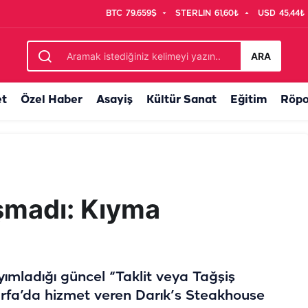
BTC
79.659$
STERLIN
61,60₺
USD
45,44₺
temas
ARA
et
Özel Haber
Asayiş
Kültür Sanat
Eğitim
Röpo
ışmadı: Kıyma
ımladığı güncel “Taklit veya Tağşiş
ıurfa’da hizmet veren Darık’s Steakhouse