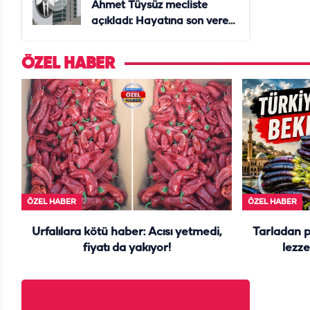
Ahmet Tüysüz mecliste
açıkladı: Hayatına son veren
daire başkanı "İsteselerdi
ölmezdim" notunu bıraktı
ÖZEL HABER
ÖZEL HABER
ÖZEL HABER
Urfalılara kötü haber: Acısı yetmedi,
Tarladan 
fiyatı da yakıyor!
lezze