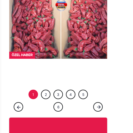
ÖZEL HABE
ÖZEL HABER
Tarladan patlıcan kebabına uzanan lezzet
yolculuğu başladı!
1
2
3
4
5
6