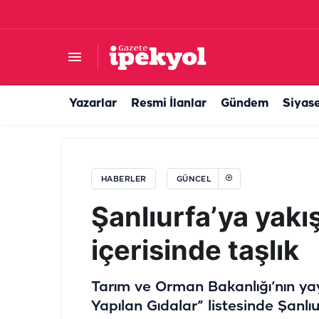
Şanlıurfa’nın istihdamı için Ankara’da önemli 
Yazarlar
Resmi İlanlar
Gündem
Siyas
HABERLER
GÜNCEL
Şanlıurfa’ya yak
içerisinde taşlık
Tarım ve Orman Bakanlığı’nın yay
Yapılan Gıdalar” listesinde Şanl