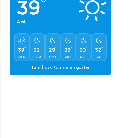
°
39
Açık
°
°
°
°
°
°
39
32
29
28
30
32
PER
CUM
CMT
PAZ
PZT
SAL
Tüm hava tahminini göster