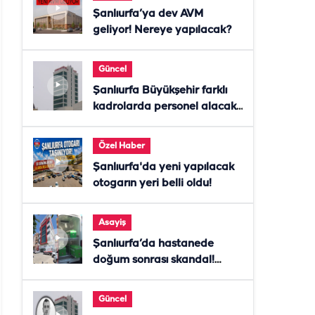
Şanlıurfa’ya dev AVM
geliyor! Nereye yapılacak?
Güncel
Şanlıurfa Büyükşehir farklı
kadrolarda personel alacak!
Başvurular başladı
Özel Haber
Şanlıurfa'da yeni yapılacak
otogarın yeri belli oldu!
Asayiş
Şanlıurfa’da hastanede
doğum sonrası skandal!
Anne öldü, doktor tutuklandı
Güncel