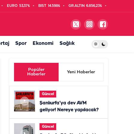
EURO
53,37₺
BIST
14.598₺
GR.ALTIN
6.856,23₺
rtaj
Spor
Ekonomi
Sağlık
Popüler
Yeni Haberler
Haberler
Güncel
Şanlıurfa’ya dev AVM
geliyor! Nereye yapılacak?
Güncel