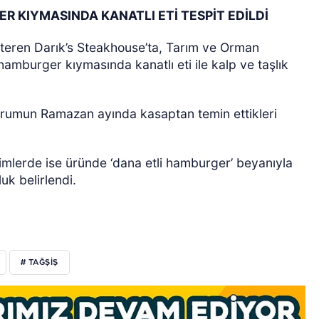
R KIYMASINDA KANATLI ETİ TESPİT EDİLDİ
gösteren Darık’s Steakhouse’ta, Tarım ve Orman
amburger kıymasında kanatlı eti ile kalp ve taşlık
durumun Ramazan ayında kasaptan temin ettikleri
timlerde ise üründe ‘dana etli hamburger’ beyanıyla
uk belirlendi.
# TAĞŞIŞ