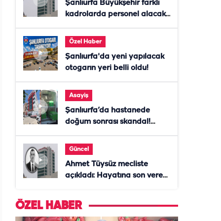
Şanlıurfa Büyükşehir farklı
kadrolarda personel alacak!
Başvurular başladı
Özel Haber
Şanlıurfa'da yeni yapılacak
otogarın yeri belli oldu!
Asayiş
Şanlıurfa’da hastanede
doğum sonrası skandal!
Anne öldü, doktor tutuklandı
Güncel
Ahmet Tüysüz mecliste
açıkladı: Hayatına son veren
daire başkanı "İsteselerdi
ölmezdim" notunu bıraktı
ÖZEL HABER