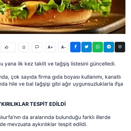
A+
A-
ÖZEL HABER
yana ilk kez taklit ve tağşiş listesini güncelledi.
a, çok sayıda firma gıda boyası kullanımı, kanatlı
da hile ve bal tağşişi gibi ağır uygunsuzluklarla ifşa
IRILIKLAR TESPİT EDİLDİ
ıurfa’nın da aralarında bulunduğu farklı illerde
de mevzuata aykırılıklar tespit edildi.